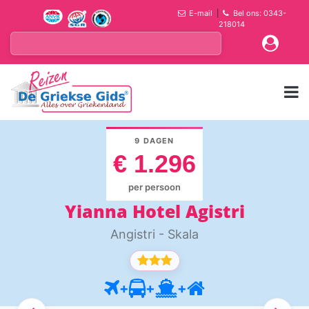
E-mail
|
Bel ons: 0343-
218014
9 DAGEN
€ 1.296
per persoon
Yianna Hotel Agistri
Angistri - Skala
+
+
+