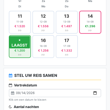
Vr
Za
Zo
Ma
Di
Wo
Do
11
12
13
14
11-09
12-09
13-09
14-09
€ 1.520
€ 1.556
€ 1.497
€1.296
p.p.
p.p.
p.p.
p.p.
15
16
17
LAAGST
15-09
16-09
17-09
€ 1.200
€ 1.256
€ 1.332
p.p.
p.p.
p.p.
STEL UW REIS SAMEN
Vertrekdatum
Klik om een datum te kiezen
Aantal nachten