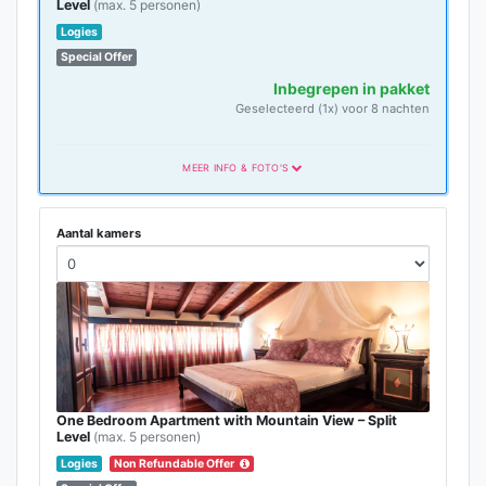
Level
(max. 5 personen)
Logies
Special Offer
Inbegrepen in pakket
Geselecteerd (1x) voor 8 nachten
MEER INFO & FOTO'S
Aantal kamers
One Bedroom Apartment with Mountain View – Split
Level
(max. 5 personen)
Logies
Non Refundable Offer