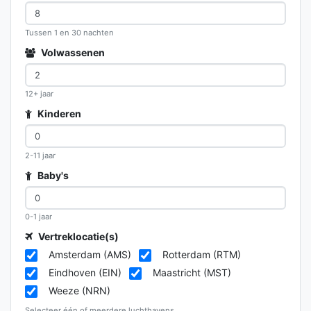
Tussen 1 en 30 nachten
Volwassenen
12+ jaar
Kinderen
2-11 jaar
Baby's
0-1 jaar
Vertreklocatie(s)
Amsterdam (AMS)
Rotterdam (RTM)
Eindhoven (EIN)
Maastricht (MST)
Weeze (NRN)
Selecteer één of meerdere luchthavens