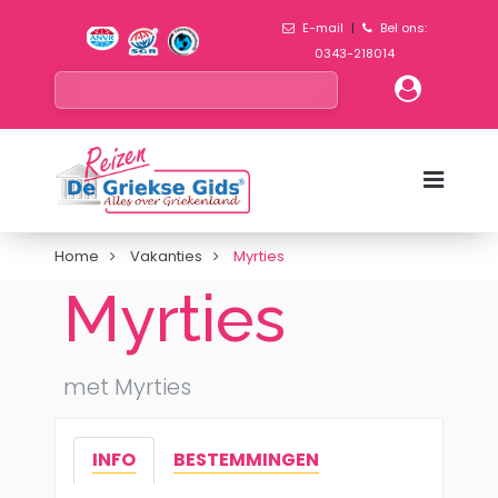
E-mail
|
Bel ons:
0343-218014
Home
Vakanties
Myrties
Myrties
met Myrties
INFO
BESTEMMINGEN