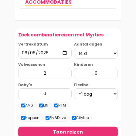
ACCOMMODATIES
Zoek combinatiereizen met Myrties
Vertrekdatum
Aantal dagen
Volwassenen
Kinderen
Baby's
Flexibel
AMS
EIN
RTM
Hoppen
Fly&Drive
Citytrip
Toon reizen