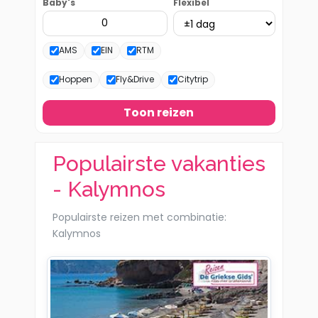
Baby's
Flexibel
AMS
EIN
RTM
Hoppen
Fly&Drive
Citytrip
Toon reizen
Populairste vakanties
- Kalymnos
Populairste reizen met combinatie:
Kalymnos