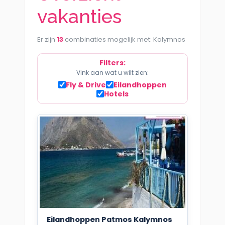
vakanties
Er zijn
13
combinaties mogelijk met: Kalymnos
Filters:
Vink aan wat u wilt zien:
Fly & Drive
Eilandhoppen
Hotels
Eilandhoppen Patmos Kalymnos