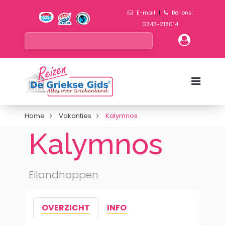
E-mail
|
Bel ons:
0343-218014
Home
Vakanties
Kalymnos
Kalymnos
Eilandhoppen
OVERZICHT
INFO