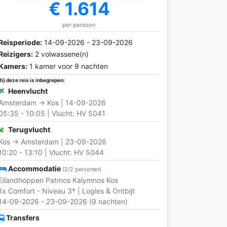
€ 1.614
per persoon
Reisperiode:
14-09-2026 - 23-09-2026
Reizigers:
2 volwassene(n)
Kamers:
1 kamer voor 9 nachten
Bij deze reis is inbegrepen:
Heenvlucht
Amsterdam → Kos | 14-09-2026
05:35 - 10:05 | Vlucht: HV 5041
Terugvlucht
Kos → Amsterdam | 23-09-2026
10:20 - 13:10 | Vlucht: HV 5044
Accommodatie
(2/2 personen)
Eilandhoppen Patmos Kalymnos Kos
1x Comfort - Niveau 3* | Logies & Ontbijt
14-09-2026 - 23-09-2026 (9 nachten)
Transfers