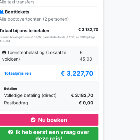
Alle taxi transfers
Boottickets
Alle bootovertochten (2 personen)
€ 3.182,70
Totaal bij ons te betalen
Inclusief boekingskosten (€ 55,00), calamiteitenfonds (€ 2,50) en SGR bijdrage
(€ 10,00)
Toeristenbelasting (Lokaal te
€
voldoen)
45,00
€ 3.227,70
Totaalprijs reis
Betaling
Volledige betaling (direct)
€ 3.182,70
Restbedrag
€ 0,00
Nu boeken
Ik heb eerst een vraag over
deze reis!