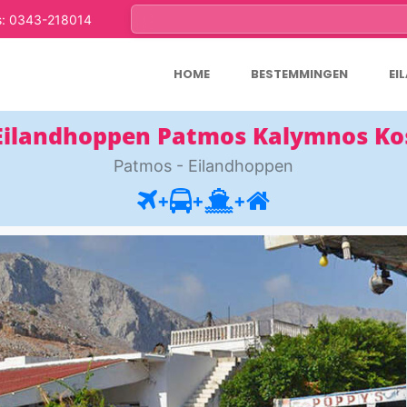
s: 0343-218014
HOME
BESTEMMINGEN
EI
Eilandhoppen Patmos Kalymnos Ko
Patmos - Eilandhoppen
+
+
+