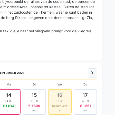
nd je bijvoorbeeld de ruïnes van de oude stad, de beroemde
 middeleeuwse Johannieter kasteel. Buiten de stad ligt
en in het zuidoosten de Thermen, waar je kunt baden in
n de berg Dikeos, omgeven door dennenbossen, ligt Zia,
 taxi die je naar het vliegveld brengt voor de vliegreis
EPTEMBER 2026
Ma
Di
Wo
Do
14
15
16
17
14-09
15-09
16-09
17-09
€1.614
€ 1.609
€ 1.661
Geen vlucht
-
p.p.
p.p.
p.p.