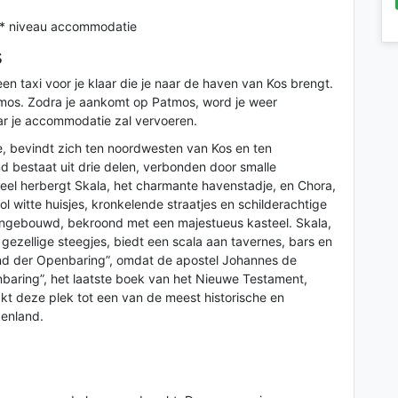
e 3* niveau accommodatie
s
een taxi voor je klaar die je naar de haven van Kos brengt.
tmos. Zodra je aankomt op Patmos, word je weer
ar je accommodatie zal vervoeren.
e, bevindt zich ten noordwesten van Kos en ten
d bestaat uit drie delen, verbonden door smalle
eel herbergt Skala, het charmante havenstadje, en Chora,
 witte huisjes, kronkelende straatjes en schilderachtige
 aangebouwd, bekroond met een majestueus kasteel. Skala,
 gezellige steegjes, biedt een scala aan tavernes, bars en
and der Openbaring”, omdat de apostel Johannes de
nbaring”, het laatste boek van het Nieuwe Testament,
aakt deze plek tot een van de meest historische en
enland.