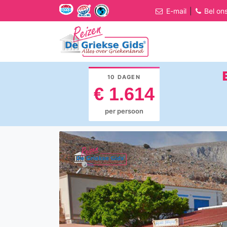
E-mail
|
Bel on
10 DAGEN
€ 1.614
per persoon