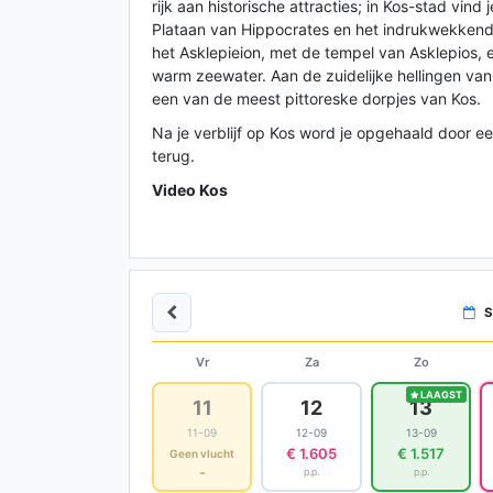
rijk aan historische attracties; in Kos-stad vi
Plataan van Hippocrates en het indrukwekkende
het Asklepieion, met de tempel van Asklepios, 
warm zeewater. Aan de zuidelijke hellingen va
een van de meest pittoreske dorpjes van Kos.
Na je verblijf op Kos word je opgehaald door een
terug.
Video Kos
S
Vr
Za
Zo
LAAGST
11
12
13
11-09
12-09
13-09
€ 1.605
€ 1.517
Geen vlucht
-
p.p.
p.p.