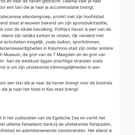
os en naar de haven gebracht. Daarna vaar je naar
r een taxi die je naar je accommodatie brengt.
 Dodecanese eilandengroep, pronkt met zijn hoofdstad
land staat al eeuwen bekend om zijn sponsduiktraditie,
s voor de lokale bevolking. Pothia's haven is een van de
iland zijn talrijke kerken te vinden, rijk versierd met
e activiteiten mogelijk, zoals duiken, sportklimmen,
 Bezienswaardigheden in Kalymnos-stad zijn onder andere
ch Museum, de grot van de 7 Maagden en de grot van
en. Aan de westkust liggen prachtige stranden zoals
emd is om zijn uitstekende klimmogelijkheden in een
oor een taxi die je naar de haven brengt voor de bootreis
die je naar het hotel in Kos-stad brengt.
gt in het zuidoosten van de Egeïsche Zee en vormt het
t ultieme fietseiland dankzij de uitstekende fietspaden,
oofdstad en adembenemende zandstranden. Het eiland is