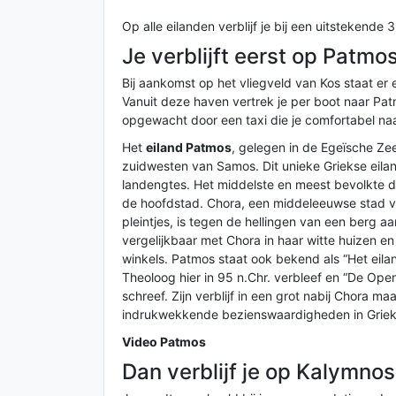
Op alle eilanden verblijf je bij een uitstekend
Je verblijft eerst op Patmo
Bij aankomst op het vliegveld van Kos staat er 
Vanuit deze haven vertrek je per boot naar Pa
opgewacht door een taxi die je comfortabel na
Het
eiland Patmos
, gelegen in de Egeïsche Ze
zuidwesten van Samos. Dit unieke Griekse eilan
landengtes. Het middelste en meest bevolkte d
de hoofdstad. Chora, een middeleeuwse stad vol
pleintjes, is tegen de hellingen van een berg
vergelijkbaar met Chora in haar witte huizen en
winkels. Patmos staat ook bekend als “Het eil
Theoloog hier in 95 n.Chr. verbleef en “De Ope
schreef. Zijn verblijf in een grot nabij Chora m
indrukwekkende bezienswaardigheden in Griek
Video Patmos
Dan verblijf je op Kalymnos