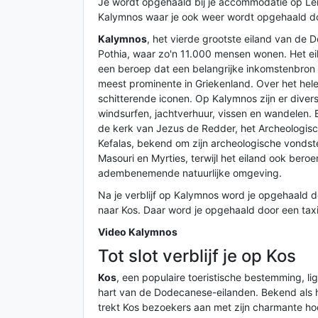
Je wordt opgehaald bij je accommodatie op Ler
Kalymnos waar je ook weer wordt opgehaald doo
Kalymnos
, het vierde grootste eiland van de
Pothia, waar zo'n 11.000 mensen wonen. Het ei
een beroep dat een belangrijke inkomstenbron i
meest prominente in Griekenland. Over het hele e
schitterende iconen. Op Kalymnos zijn er divers
windsurfen, jachtverhuur, vissen en wandelen.
de kerk van Jezus de Redder, het Archeologis
Kefalas, bekend om zijn archeologische vondst
Masouri en Myrties, terwijl het eiland ook bero
adembenemende natuurlijke omgeving.
Na je verblijf op Kalymnos word je opgehaald d
naar Kos. Daar word je opgehaald door een taxi 
Video Kalymnos
Tot slot verblijf je op Kos
Kos
, een populaire toeristische bestemming, li
hart van de Dodecanese-eilanden. Bekend als he
trekt Kos bezoekers aan met zijn charmante h