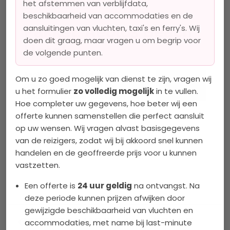
het afstemmen van verblijfdata,
beschikbaarheid van accommodaties en de
Pakket: Aeolos Beach
aansluitingen van vluchten, taxi's en ferry's. Wij
doen dit graag, maar vragen u om begrip voor
Hotel
de volgende punten.
Aeolos hotel op Kos wordt
Om u zo goed mogelijk van dienst te zijn, vragen wij
omgeven door tuinen en
u het formulier
zo volledig mogelijk
in te vullen.
prachtige groene gazons en
Hoe completer uw gegevens, hoe beter wij een
een lang zandstrand. Het biedt
offerte kunnen samenstellen die perfect aansluit
bezoekers een
op uw wensen. Wij vragen alvast basisgegevens
adembenemende vakantie
ervaring!
van de reizigers, zodat wij bij akkoord snel kunnen
handelen en de geoffreerde prijs voor u kunnen
Deze vakantie wordt volledig
Lees meer
vastzetten.
verzorgd door Griekse Gids
Reizen en is inclusief
Een offerte is
24 uur geldig
na ontvangst. Na
vliegtickets, taxitransfers en
deze periode kunnen prijzen afwijken door
verblijf met half pension.
gewijzigde beschikbaarheid van vluchten en
Griekse Gids Reizen is
OFFERTEAANVRAAG: AEOLOS
accommodaties, met name bij last-minute
aangesloten bij ANVR, SGR en