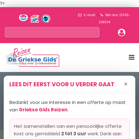
?>
E-mail
|
Bel ons: 0343-
218014
×
LEES DIT EERST VOOR U VERDER GAAT
Offerte aanvragen Griekse
Gids Reizen
Bedankt voor uw interesse in een offerte op maat
van
Griekse Gids Reizen
.
Home
Vakanties
Offerte aanvraag
Het samenstellen van een persoonlijke offerte
kost ons gemiddeld
2 tot 3 uur
werk. Denk aan