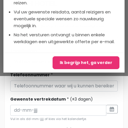
BEACH HOTEL
het Calamiteitenfonds. Wij zijn
reizen.
voor onze klanten die in
Vul uw gewenste reisdata, aantal reizigers en
Griekenland zijn 24 uur per dag
eventuele speciale wensen zo nauwkeurig
bereikbaar (Tel 0343-218014) en
mogelijk in.
Stap 1 van 2
laten niets over aan het toeval.
(In stap 2 controleert en bevestigt u uw
Zo kun je zorgeloos op vakantie.
aanvraag)
Na het versturen ontvangt u binnen enkele
werkdagen een uitgewerkte offerte per e-mail.
E-mailadres
*
Ik begrijp het, ga verder
Telefoonnummer
*
Gewenste vertrekdatum
* (±3 dagen)
Vul in als dd-mm-jjjj of kies via het kalendertje.