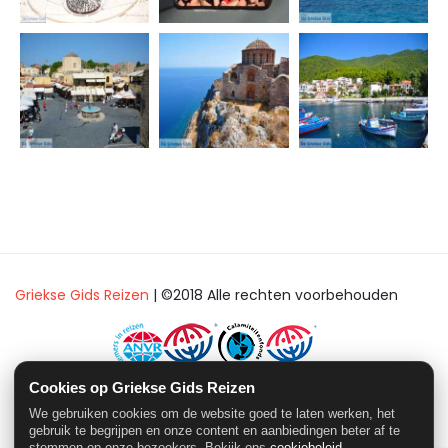
Griekse Gids Reizen
| ©2018 Alle rechten voorbehouden
Cookies op Griekse Gids Reizen
SGR Nummer: 3749 - ANVR Nummer: 5524
We gebruiken cookies om de website goed te laten werken, het
Onderdeel van
www.grieksegids.nl
gebruik te begrijpen en onze content en aanbiedingen beter af te
stemmen op onze bezoekers. Bekijk ons
cookiebeleid
.