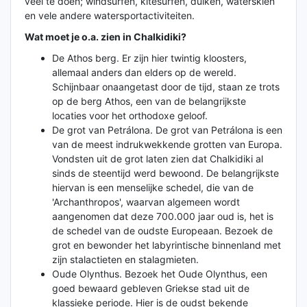
veel te doen; windsurfen, kitesurfen, duiken, waterskiën
en vele andere watersportactiviteiten.
Wat moet je o.a. zien in Chalkidiki?
De Athos berg. Er zijn hier twintig kloosters,
allemaal anders dan elders op de wereld.
Schijnbaar onaangetast door de tijd, staan ze trots
op de berg Athos, een van de belangrijkste
locaties voor het orthodoxe geloof.
De grot van Petrálona. De grot van Petrálona is een
van de meest indrukwekkende grotten van Europa.
Vondsten uit de grot laten zien dat Chalkidiki al
sinds de steentijd werd bewoond. De belangrijkste
hiervan is een menselijke schedel, die van de
'Archanthropos', waarvan algemeen wordt
aangenomen dat deze 700.000 jaar oud is, het is
de schedel van de oudste Europeaan. Bezoek de
grot en bewonder het labyrintische binnenland met
zijn stalactieten en stalagmieten.
Oude Olynthus. Bezoek het Oude Olynthus, een
goed bewaard gebleven Griekse stad uit de
klassieke periode. Hier is de oudst bekende