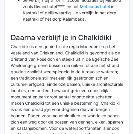
Je verblijft bij 3* of 4* accommodaties bij Meteora,
zoals Divani hotel**** en het
Meteoritis hotel
in
Kastraki of gelijkwaardig. Je verblijft in het dorp
Kastraki of het dorp Kalambaka.
Daarna verblijf je in Chalkidiki
Chalkidiki is een gebied in de regio Macedonië op het
vasteland van Griekenland. Chalkidiki is gevormd als de
drietand van Poseidon en steekt uit in de Egeïsche Zee.
Weelderige groene bossen die reiken tot aan het strand;
gouden zonlicht weerspiegeld in de turquoise wateren;
een traditionele stijl met een rijk gastronomisch en
cultureel erfgoed. Eindeloze baaien, unieke architecturale
locaties, een perfect bewaard gebleven christelijk
monument en een groot aantal onontdekte schatten
maken Chalkidiki tot een unieke bestemming. Chalkidiki
is ook een paradijsje voor degenen die van bergen
houden. Paden voor mountainbiken en wandelen banen
zich een weg door de bossen van dennen, eiken, sparren
en kastanjebomen. Voor de watersportfanaten is er ook