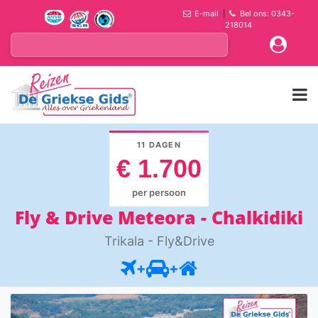
E-mail
|
Bel ons: 0343-
218014
11 DAGEN
€ 1.700
per persoon
Fly & Drive Meteora - Chalkidiki
Trikala - Fly&Drive
+
+