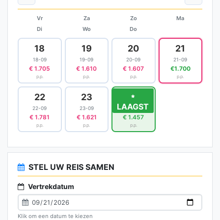
Vr
Za
Zo
Ma
Di
Wo
Do
18
19
20
21
18-09
19-09
20-09
21-09
€ 1.705
€ 1.610
€ 1.607
€1.700
p.p.
p.p.
p.p.
p.p.
22
23
24
LAAGST
22-09
23-09
24-09
€ 1.781
€ 1.621
€ 1.457
p.p.
p.p.
p.p.
STEL UW REIS SAMEN
Vertrekdatum
Klik om een datum te kiezen