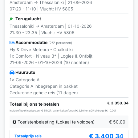
Amsterdam → Thessaloniki | 21-09-2026
07:20 - 11:10 | Vlucht: HV 5805
Terugvlucht
Thessaloniki → Amsterdam | 01-10-2026
21:30 - 23:35 | Vlucht: HV 5806
Accommodatie
(2/2 personen)
Fly & Drive Meteora - Chalkidiki
1x Comfort - Niveau 3* | Logies & Ontbijt
21-09-2026 - 01-10-2026 (10 nachten)
Huurauto
1× Categorie A
Categorie A inbegrepen in pakket
Gedurende gehele reis (11 dagen)
€ 3.350,34
Totaal bij ons te betalen
Inclusief boekingskosten (€ 55,00), calamiteitenfonds (€ 2,50) en SGR bijdrage (€ 10,00)
Toeristenbelasting (Lokaal te voldoen)
€ 50,00
€ 3.400,34
Totaalprijs reis