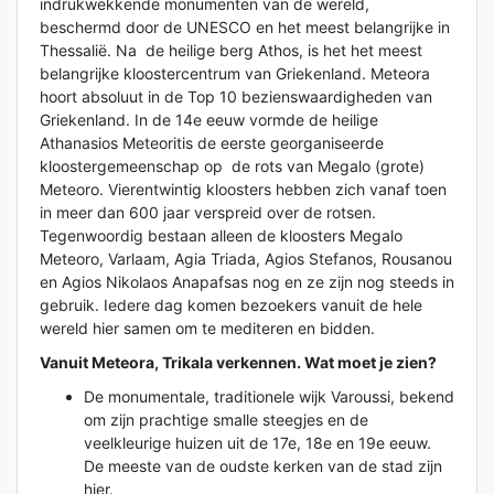
indrukwekkende monumenten van de wereld,
beschermd door de UNESCO en het meest belangrijke in
Thessalië. Na de heilige berg Athos, is het het meest
belangrijke kloostercentrum van Griekenland. Meteora
hoort absoluut in de Top 10 bezienswaardigheden van
Griekenland. In de 14e eeuw vormde de heilige
Athanasios Meteoritis de eerste georganiseerde
kloostergemeenschap op de rots van Megalo (grote)
Meteoro. Vierentwintig kloosters hebben zich vanaf toen
in meer dan 600 jaar verspreid over de rotsen.
Tegenwoordig bestaan alleen de kloosters Megalo
Meteoro, Varlaam, Agia Triada, Agios Stefanos, Rousanou
en Agios Nikolaos Anapafsas nog en ze zijn nog steeds in
gebruik. Iedere dag komen bezoekers vanuit de hele
wereld hier samen om te mediteren en bidden.
Vanuit Meteora, Trikala verkennen. Wat moet je zien?
De monumentale, traditionele wijk Varoussi, bekend
om zijn prachtige smalle steegjes en de
veelkleurige huizen uit de 17e, 18e en 19e eeuw.
De meeste van de oudste kerken van de stad zijn
hier.