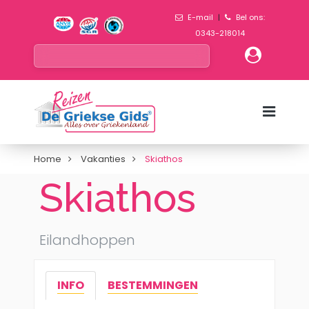
E-mail
|
Bel ons:
0343-218014
Home
Vakanties
Skiathos
Skiathos
Eilandhoppen
INFO
BESTEMMINGEN