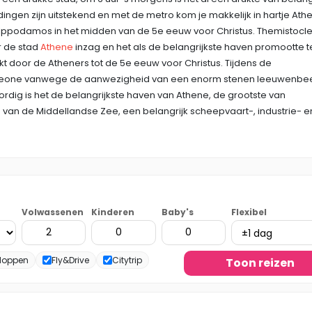
ingen zijn uitstekend en met de metro kom je makkelijk in hartje Ath
Ippodamos in het midden van de 5e eeuw voor Christus. Themistocl
r de stad
Athene
inzag en het als de belangrijkste haven promootte t
kt door de Atheners tot de 5e eeuw voor Christus. Tijdens de
 Leone vanwege de aanwezigheid van een enorm stenen leeuwenbe
ig is het de belangrijkste haven van Athene, de grootste van
 van de Middellandse Zee, een belangrijk scheepvaart-, industrie- e
Volwassenen
Kinderen
Baby's
Flexibel
Hoppen
Fly&Drive
Citytrip
Toon reizen