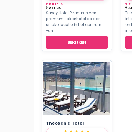
PIRAEUS
P
ATTICA
A
Savoy Hotel Piraeus is een
Tri
premium zakenhotel op een
int
unieke locatie in het centrum
en 
van...
in e
BEKIJKEN
Theoxenia Hotel