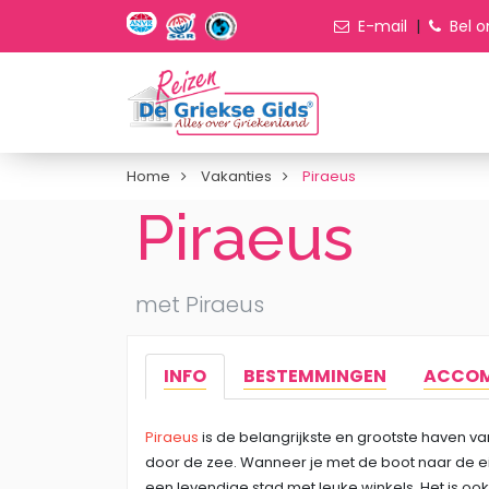
E-mail
|
Bel o
Home
Vakanties
Piraeus
Piraeus
met Piraeus
INFO
BESTEMMINGEN
ACCOM
Piraeus
is de belangrijkste en grootste haven van
door de zee. Wanneer je met de boot naar de eila
een levendige stad met leuke winkels. Het is ook