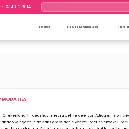
ns: 0343-218014
HOME
BESTEMMINGEN
EILAN
MODATIES
 Griekenland. Piraeus ligt in het zuidelijke deel van Attica en is omg
nden wilt gaan is de kans groot dat je vanaf Piraeus vertrekt. Piraeu
 een drukke stad, om 6 uur 's morgens is het al een drukte van belan