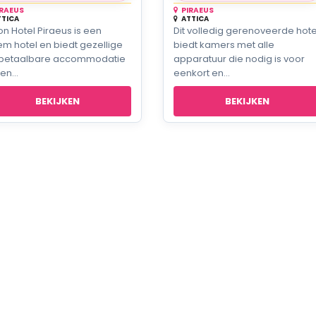
IRAEUS
PIRAEUS
TTICA
ATTICA
ton Hotel Piraeus is een
Dit volledig gerenoveerde hote
iem hotel en biedt gezellige
biedt kamers met alle
betaalbare accommodatie
apparatuur die nodig is voor
en...
eenkort en...
BEKIJKEN
BEKIJKEN