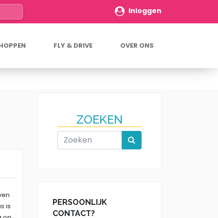
Inloggen
DHOPPEN
FLY & DRIVE
OVER ONS
ZOEKEN
even
PERSOONLIJK
s is
CONTACT?
g op