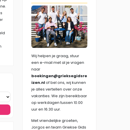
ene.
es
er
eld
n
Wij helpen je graag, stuur
een e-mail met al je vragen
naar
boekingen@grieksegidsre
izen.nl
of bel ons, wij kunnen
je alles vertellen over onze
vakanties. We zijn bereikbaar
op werkdagen tussen 10.00
uur en 16.30 uur.
Met vriendelijke groeten,
Jorgos en team Griekse Gids