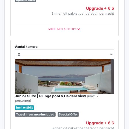
Upgrade + € 5
Binnen dit pakket per persoon per nacht
MEER INFO & FOTO'S
Aantal kamers
Junior Suite | Plunge pool & Caldera view
(max. 2
personen)
Incl. ontbijt
Travel Insurance Included
Special Offer
Upgrade + € 6
Binnen dit pakket per persoon per nacht