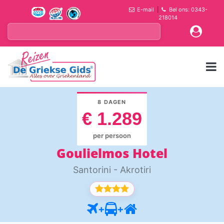
E-mail
|
Bel ons: 0343-
218014
8 DAGEN
€ 1.289
per persoon
Goulielmos Hotel
Santorini - Akrotiri
+
+