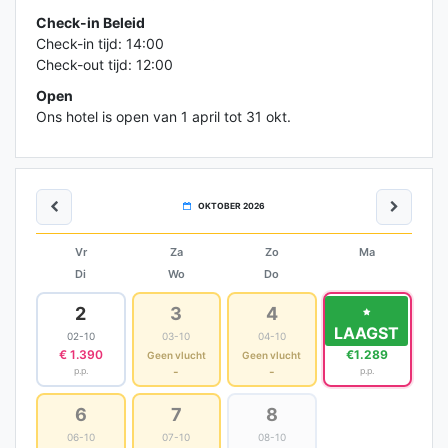
Check-in Beleid
Check-in tijd: 14:00
Check-out tijd: 12:00
Open
Ons hotel is open van 1 april tot 31 okt.
OKTOBER 2026
Vr
Za
Zo
Ma
Di
Wo
Do
2
3
4
5
LAAGST
02-10
03-10
04-10
05-10
€ 1.390
€1.289
Geen vlucht
Geen vlucht
-
-
p.p.
p.p.
6
7
8
06-10
07-10
08-10