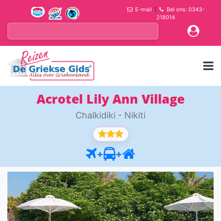
E-mail
|
Bel ons: 0343-
218014
Acrotel Lily Ann Village
Chalkidiki - Nikiti
+
+