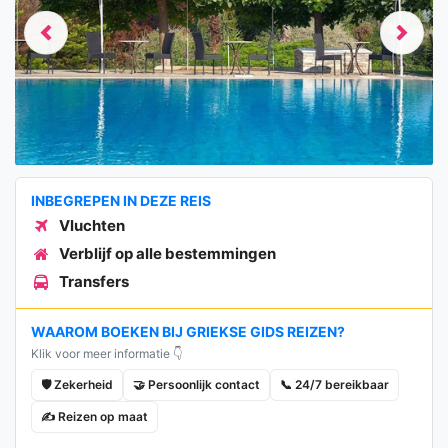
Previous
Next
INBEGREPEN IN DEZE REIS
Vluchten
Verblijf op alle bestemmingen
Transfers
WAAROM BOEKEN BIJ GRIEKSE GIDS REIZEN?
Klik voor meer informatie 👇
🛡️ Zekerheid
🤝 Persoonlijk contact
📞 24/7 bereikbaar
✍️ Reizen op maat