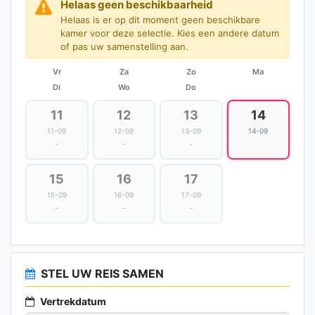
Helaas geen beschikbaarheid
Helaas is er op dit moment geen beschikbare
kamer voor deze selectie. Kies een andere datum
of pas uw samenstelling aan.
Vr
Za
Zo
Ma
Di
Wo
Do
11
12
13
14
11-09
12-09
13-09
14-09
-
-
-
15
16
17
15-09
16-09
17-09
-
-
-
STEL UW REIS SAMEN
Vertrekdatum