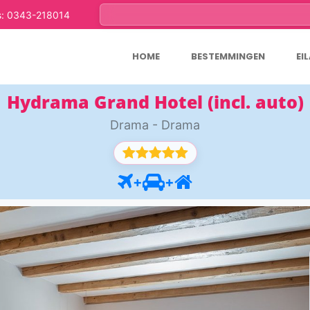
s: 0343-218014
HOME
BESTEMMINGEN
EI
Hydrama Grand Hotel (incl. auto)
Drama - Drama
+
+