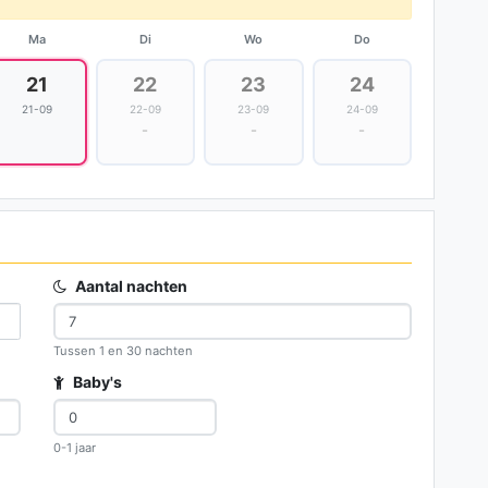
Ma
Di
Wo
Do
21
22
23
24
21-09
22-09
23-09
24-09
-
-
-
Aantal nachten
Tussen 1 en 30 nachten
Baby's
0-1 jaar