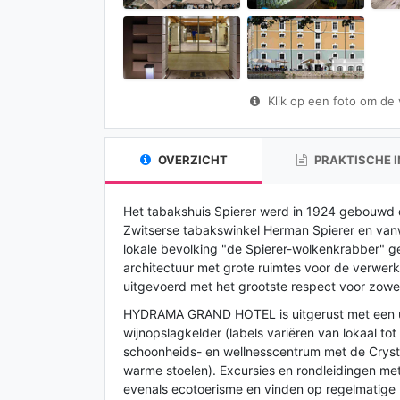
Klik op een foto om de vo
OVERZICHT
PRAKTISCHE 
Het tabakshuis Spierer werd in 1924 gebouwd d
Zwitserse tabakswinkel Herman Spierer en van
lokale bevolking "de Spierer-wolkenkrabber" 
architectuur met grote ruimtes voor de verwer
uitgevoerd met het grootste respect voor zowel h
HYDRAMA GRAND HOTEL is uitgerust met een u
wijnopslagkelder (labels variëren van lokaal tot
schoonheids- en wellnesscentrum met de Crys
warme stoelen). Excursies en rondleidingen met 
evenals ecotoerisme en vinden op regelmatige 