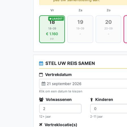
Vr
Za
Zo
LAAGST
18
19
20
18-09
19-09
20-09
€ 1.160
-
-
p.p.
STEL UW REIS SAMEN
Vertrekdatum
Klik om een datum te kiezen
Volwassenen
Kinderen
12+ jaar
2-11 jaar
Vertreklocatie(s)