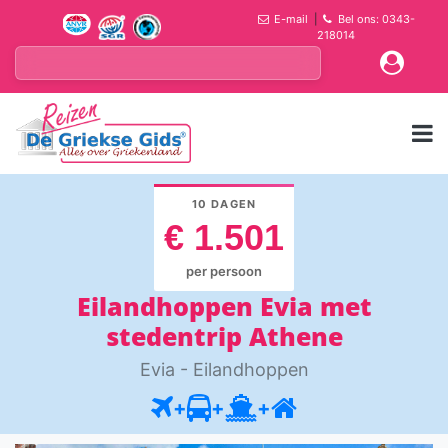
E-mail
|
Bel ons: 0343-
218014
10 DAGEN
€ 1.501
per persoon
Eilandhoppen Evia met
stedentrip Athene
Evia - Eilandhoppen
+
+
+