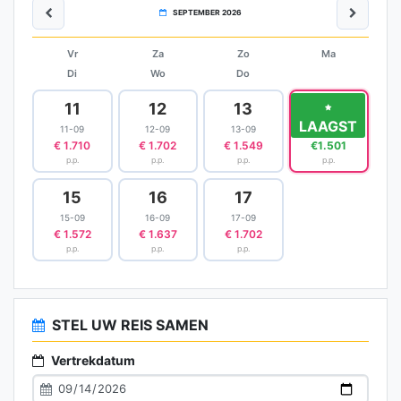
SEPTEMBER 2026
Vr
Za
Zo
Ma
Di
Wo
Do
11
12
13
14
LAAGST
11-09
12-09
13-09
14-09
€ 1.710
€ 1.702
€ 1.549
€1.501
p.p.
p.p.
p.p.
p.p.
15
16
17
15-09
16-09
17-09
€ 1.572
€ 1.637
€ 1.702
p.p.
p.p.
p.p.
STEL UW REIS SAMEN
Vertrekdatum