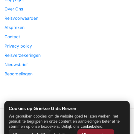
Over Ons
Reisvoorwaarden
Afspreken
Contact
Privacy policy
Reisverzekeringen
Nieuwsbrief
Beoordelingen
Cookies op Griekse Gids Reizen
We gebruiken cookies om de website goed te laten werken, het
Griekse Gids Reizen
| ©2026 Alle rechten voorbehouden
gebruik te begrijpen en onze content en aanbiedingen beter af te
stemmen op onze bezoekers. Bekijk ons
cookiebeleid
.