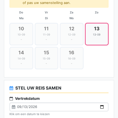
of pas uw samenstelling aan.
Do
Vr
Za
Zo
Ma
Di
Wo
10
11
12
13
10-09
11-09
12-09
13-09
-
-
-
14
15
16
14-09
15-09
16-09
-
-
-
STEL UW REIS SAMEN
Vertrekdatum
Klik om een datum te kiezen