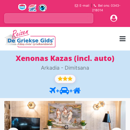
E-mail
|
Bel ons: 0343-
218014
Xenonas Kazas (incl. auto)
Arkadia - Dimitsana
+
+