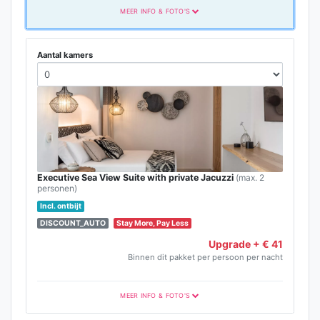
MEER INFO & FOTO'S
Aantal kamers
Executive Sea View Suite with private Jacuzzi
(max. 2
personen)
Incl. ontbijt
DISCOUNT_AUTO
Stay More, Pay Less
Upgrade + € 41
Binnen dit pakket per persoon per nacht
MEER INFO & FOTO'S