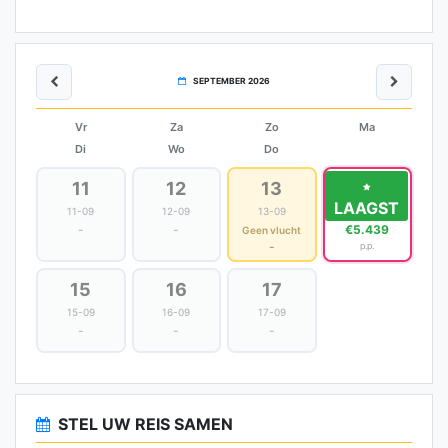
SEPTEMBER 2026
Vr
Za
Zo
Ma
Di
Wo
Do
11
12
13
14
LAAGST
11-09
12-09
13-09
14-09
-
-
€5.439
Geen vlucht
-
p.p.
15
16
17
15-09
16-09
17-09
-
-
-
STEL UW REIS SAMEN