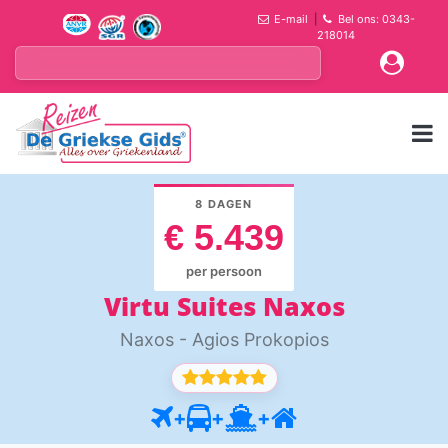
E-mail
|
Bel ons: 0343-
218014
8 DAGEN
€ 5.439
per persoon
Virtu Suites Naxos
Naxos - Agios Prokopios
+
+
+