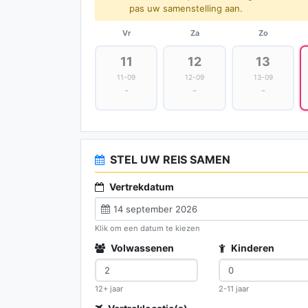
pas uw samenstelling aan.
Vr
Za
Zo
11
12
13
11-09
12-09
13-09
-
-
-
STEL UW REIS SAMEN
Vertrekdatum
Klik om een datum te kiezen
Volwassenen
Kinderen
12+ jaar
2-11 jaar