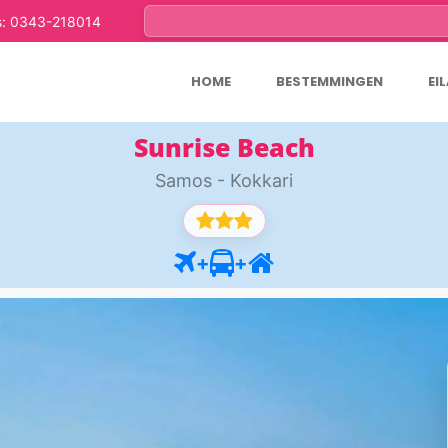
s: 0343-218014
HOME
BESTEMMINGEN
EI
Sunrise Beach
Samos - Kokkari
+
+