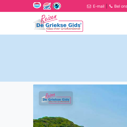
E-mail
|
Bel on