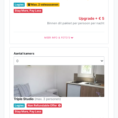
Logies
Max. 2 volwassenen
Stay More, Pay Less
Upgrade + € 5
Binnen dit pakket per persoon per nacht
MEER INFO & FOTO'S
Aantal kamers
Triple Studio
(max. 3 personen)
Logies
Non Refundable Offer
Stay More, Pay Less