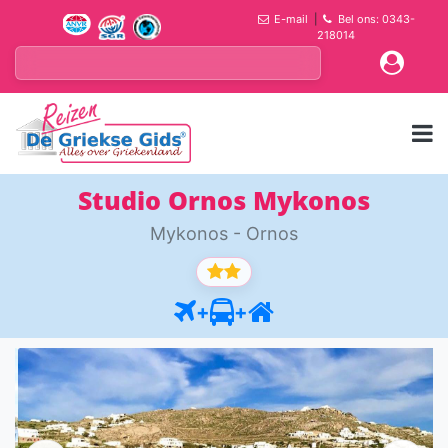
E-mail
|
Bel ons: 0343-
218014
Studio Ornos Mykonos
Mykonos - Ornos
+
+