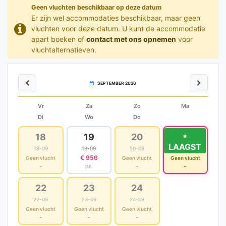
Geen vluchten beschikbaar op deze datum
Er zijn wel accommodaties beschikbaar, maar geen
vluchten voor deze datum. U kunt de accommodatie
apart boeken of
contact met ons opnemen
voor
vluchtalternatieven.
SEPTEMBER 2026
Vr
Za
Zo
Ma
Di
Wo
Do
18
19
20
21
LAAGST
18-09
19-09
20-09
21-09
€ 956
Geen vlucht
Geen vlucht
Geen vlucht
-
-
-
p.p.
22
23
24
22-09
23-09
24-09
Geen vlucht
Geen vlucht
Geen vlucht
-
-
-