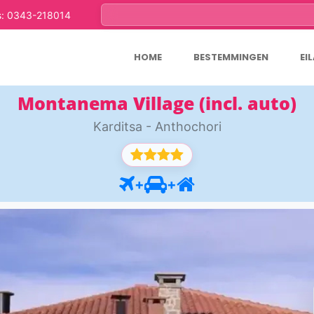
s: 0343-218014
HOME
BESTEMMINGEN
EI
Montanema Village (incl. auto)
Karditsa - Anthochori
+
+