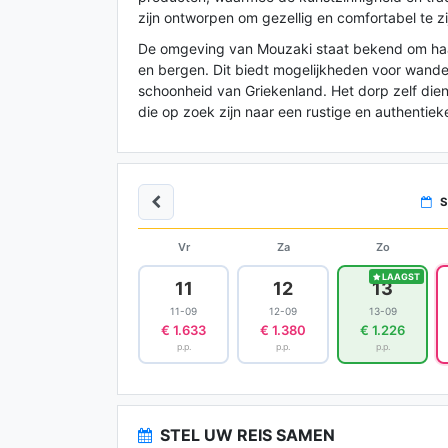
zijn ontworpen om gezellig en comfortabel te zij
De omgeving van Mouzaki staat bekend om haa
en bergen. Dit biedt mogelijkheden voor wande
schoonheid van Griekenland. Het dorp zelf dien
die op zoek zijn naar een rustige en authentiek
S
Vr
Za
Zo
LAAGST
11
12
13
11-09
12-09
13-09
€ 1.633
€ 1.380
€ 1.226
p.p.
p.p.
p.p.
STEL UW REIS SAMEN