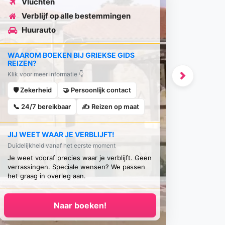
Vluchten
Verblijf op alle bestemmingen
Huurauto
WAAROM BOEKEN BIJ GRIEKSE GIDS
REIZEN?
Klik voor meer informatie 👇
Next
🛡️ Zekerheid
🤝 Persoonlijk contact
📞 24/7 bereikbaar
✍️ Reizen op maat
JIJ WEET WAAR JE VERBLIJFT!
Duidelijkheid vanaf het eerste moment
Je weet vooraf precies waar je verblijft. Geen
verrassingen. Speciale wensen? We passen
het graag in overleg aan.
Naar boeken!