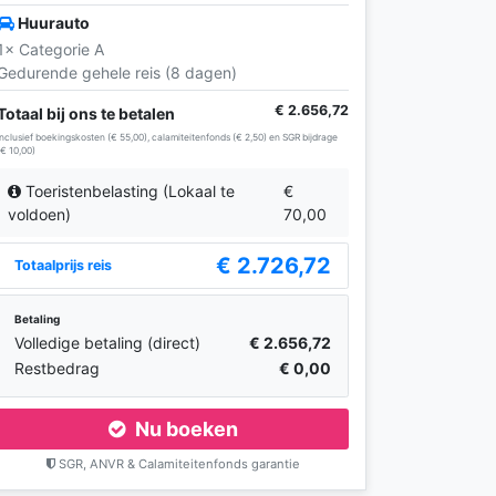
Huurauto
1× Categorie A
Gedurende gehele reis (8 dagen)
€ 2.656,72
Totaal bij ons te betalen
Inclusief boekingskosten (€ 55,00), calamiteitenfonds (€ 2,50) en SGR bijdrage
(€ 10,00)
Toeristenbelasting (Lokaal te
€
voldoen)
70,00
€ 2.726,72
Totaalprijs reis
Betaling
Volledige betaling (direct)
€ 2.656,72
Restbedrag
€ 0,00
Nu boeken
SGR, ANVR & Calamiteitenfonds garantie