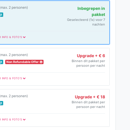
(max. 2 personen)
Inbegrepen in
pakket
jt
Geselecteerd (1x) voor 7
nachten
R INFO & FOTO'S
(max. 2 personen)
Upgrade + € 6
Binnen dit pakket per
jt
Non Refundable Offer
persoon per nacht
R INFO & FOTO'S
(max. 2 personen)
Upgrade + € 18
Binnen dit pakket per
jt
persoon per nacht
R INFO & FOTO'S