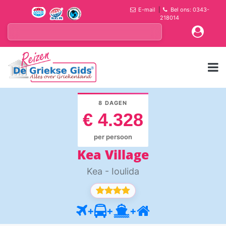
E-mail
|
Bel ons: 0343-
218014
8 DAGEN
€ 4.328
per persoon
Kea Village
Kea - Ioulida
+
+
+