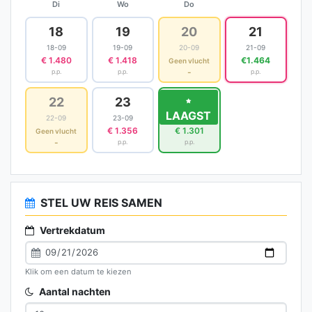
Di
Wo
Do
18
19
20
21
18-09
19-09
20-09
21-09
€ 1.480
€ 1.418
€1.464
Geen vlucht
-
p.p.
p.p.
p.p.
22
23
24
LAAGST
22-09
23-09
24-09
€ 1.356
€ 1.301
Geen vlucht
-
p.p.
p.p.
STEL UW REIS SAMEN
Vertrekdatum
Klik om een datum te kiezen
Aantal nachten