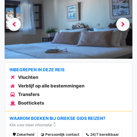
Previous
Next
INBEGREPEN IN DEZE REIS
Vluchten
Verblijf op alle bestemmingen
Transfers
Boottickets
WAAROM BOEKEN BIJ GRIEKSE GIDS REIZEN?
Klik voor meer informatie 👇
🛡️ Zekerheid
🤝 Persoonlijk contact
📞 24/7 bereikbaar