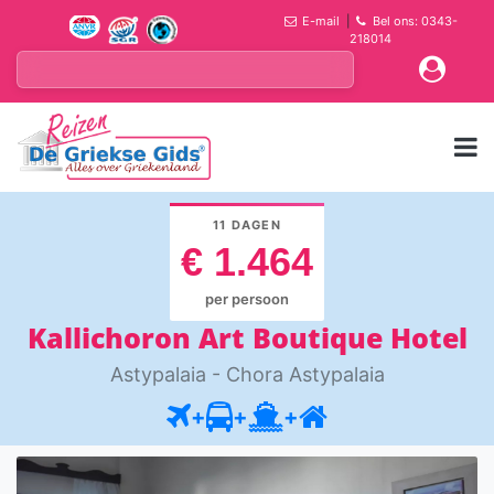
E-mail
|
Bel ons: 0343-
218014
11 DAGEN
€ 1.464
per persoon
Kallichoron Art Boutique Hotel
Astypalaia - Chora Astypalaia
+
+
+