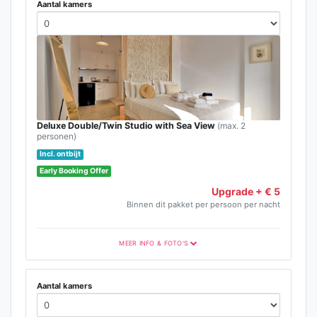
Aantal kamers
Deluxe Double/Twin Studio with Sea View
(max. 2
personen)
Incl. ontbijt
Early Booking Offer
Upgrade + € 5
Binnen dit pakket per persoon per nacht
MEER INFO & FOTO'S
Aantal kamers