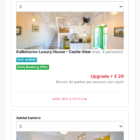
Kallichoron Luxury House – Castle View
(max. 4 personen)
Incl. ontbijt
Early Booking Offer
Upgrade + € 29
Binnen dit pakket per persoon per nacht
MEER INFO & FOTO'S
Aantal kamers