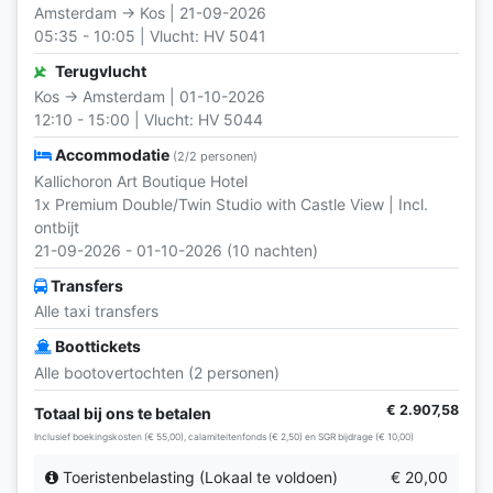
Amsterdam → Kos | 21-09-2026
05:35 - 10:05 | Vlucht: HV 5041
Terugvlucht
Kos → Amsterdam | 01-10-2026
12:10 - 15:00 | Vlucht: HV 5044
Accommodatie
(2/2 personen)
Kallichoron Art Boutique Hotel
1x Premium Double/Twin Studio with Castle View | Incl.
ontbijt
21-09-2026 - 01-10-2026 (10 nachten)
Transfers
Alle taxi transfers
Boottickets
Alle bootovertochten (2 personen)
€ 2.907,58
Totaal bij ons te betalen
Inclusief boekingskosten (€ 55,00), calamiteitenfonds (€ 2,50) en SGR bijdrage (€ 10,00)
Toeristenbelasting (Lokaal te voldoen)
€ 20,00