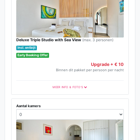
Deluxe Triple Studio with Sea View
(max. 3 personen)
Incl. ontbijt
Early Booking Offer
Upgrade + € 10
Binnen dit pakket per persoon per nacht
MEER INFO & FOTO'S
Aantal kamers