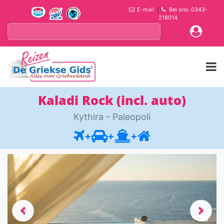
E-mail
|
Bel ons: 0343-
218014
Kaladi Rock (incl. auto)
Kythira - Paleopoli
+
+
+
Previous
Next