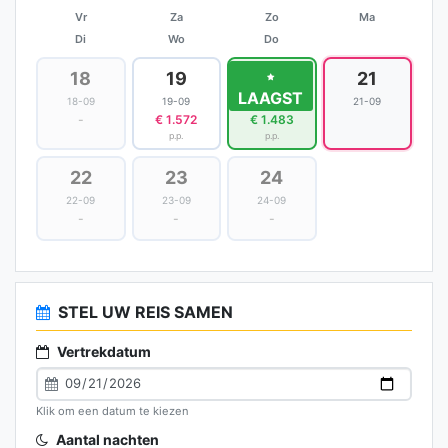
Vr
Za
Zo
Ma
Di
Wo
Do
18
19
20
21
LAAGST
18-09
19-09
20-09
21-09
-
€ 1.572
€ 1.483
p.p.
p.p.
22
23
24
22-09
23-09
24-09
-
-
-
STEL UW REIS SAMEN
Vertrekdatum
Klik om een datum te kiezen
Aantal nachten