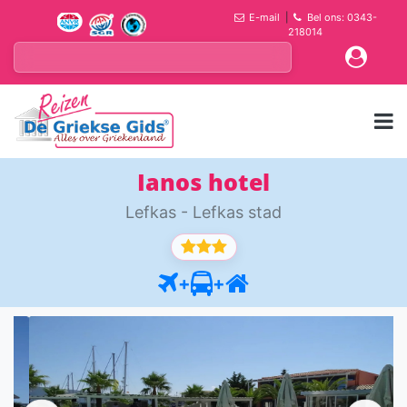
E-mail
|
Bel ons: 0343-
218014
Ianos hotel
Lefkas - Lefkas stad
+
+