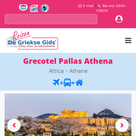
E-mail
|
Bel ons: 0343-
218014
Grecotel Pallas Athena
Attica - Athene
+
+
Previous
Next