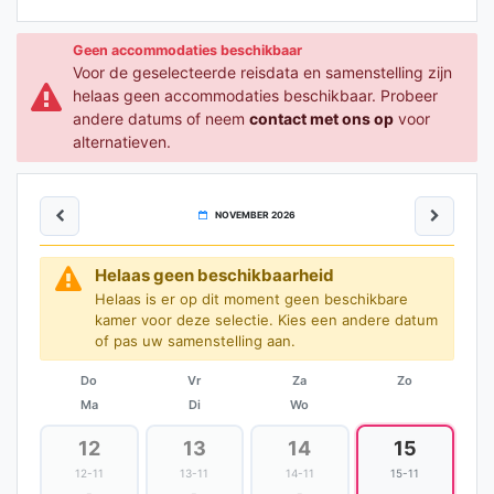
Geen accommodaties beschikbaar
Voor de geselecteerde reisdata en samenstelling zijn
helaas geen accommodaties beschikbaar. Probeer
andere datums of neem
contact met ons op
voor
alternatieven.
NOVEMBER 2026
Helaas geen beschikbaarheid
Helaas is er op dit moment geen beschikbare
kamer voor deze selectie. Kies een andere datum
of pas uw samenstelling aan.
Do
Vr
Za
Zo
Ma
Di
Wo
12
13
14
15
12-11
13-11
14-11
15-11
-
-
-