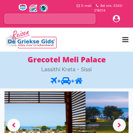
E-mail
|
Bel ons: 0343-
218014
Grecotel Meli Palace
Lassithi Kreta - Sissi
+
+
Previous
Next