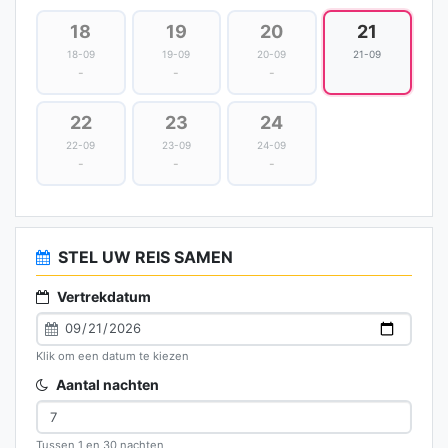
18
19
20
21
18-09
19-09
20-09
21-09
-
-
-
22
23
24
22-09
23-09
24-09
-
-
-
STEL UW REIS SAMEN
Vertrekdatum
Klik om een datum te kiezen
Aantal nachten
Tussen 1 en 30 nachten