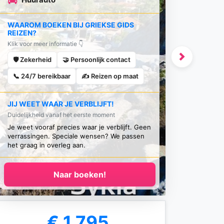
WAAROM BOEKEN BIJ GRIEKSE GIDS
REIZEN?
Klik voor meer informatie 👇
🛡️ Zekerheid
🤝 Persoonlijk contact
Next
📞 24/7 bereikbaar
✍️ Reizen op maat
JIJ WEET WAAR JE VERBLIJFT!
Duidelijkheid vanaf het eerste moment
Je weet vooraf precies waar je verblijft. Geen
verrassingen. Speciale wensen? We passen
het graag in overleg aan.
Naar boeken!
€ 1.795