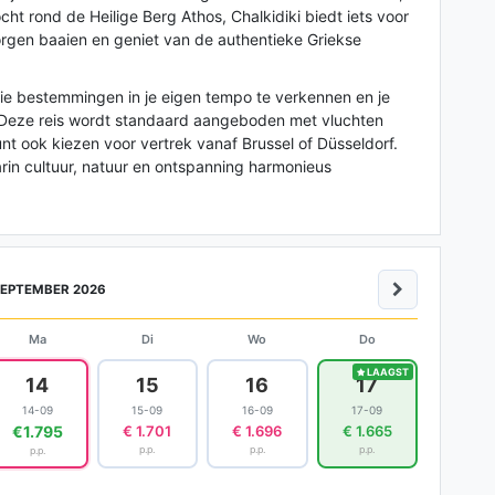
ht rond de Heilige Berg Athos, Chalkidiki biedt iets voor
orgen baaien en geniet van de authentieke Griekse
rie bestemmingen in je eigen tempo te verkennen en je
. Deze reis wordt standaard aangeboden met vluchten
nt ook kiezen voor vertrek vanaf Brussel of Düsseldorf.
rin cultuur, natuur en ontspanning harmonieus
EPTEMBER 2026
Ma
Di
Wo
Do
LAAGST
14
15
16
17
14-09
15-09
16-09
17-09
€1.795
€ 1.701
€ 1.696
€ 1.665
p.p.
p.p.
p.p.
p.p.