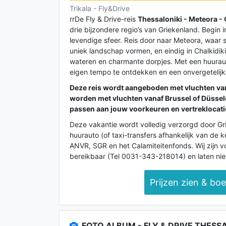
Trikala - Fly&Drive
rrDe Fly & Drive-reis
Thessaloniki - Meteora - 
drie bijzondere regio’s van Griekenland. Begin i
levendige sfeer. Reis door naar Meteora, waar
uniek landschap vormen, en eindig in Chalkidiki
wateren en charmante dorpjes. Met een huuraut
eigen tempo te ontdekken en een onvergetelijk
Deze reis wordt aangeboden met vluchten v
worden met vluchten vanaf
Brussel of Düssel
passen aan jouw voorkeuren en vertreklocati
Deze vakantie wordt volledig verzorgd door Griek
huurauto (of taxi-transfers afhankelijk van de k
ANVR, SGR en het Calamiteitenfonds. Wij zijn vo
bereikbaar (Tel 0031-343-218014) en laten niet
Prijzen zien & bo
FOTO ALBUM - FLY & DRIVE THESSA