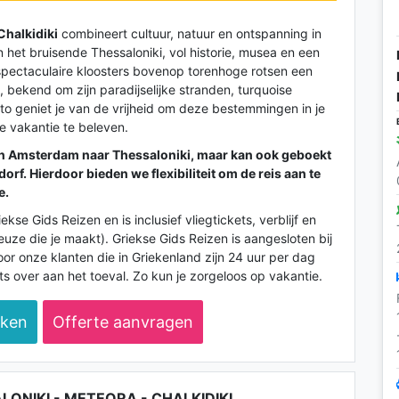
Chalkidiki
combineert cultuur, natuur en ontspanning in
n het bruisende Thessaloniki, vol historie, musea en een
 spectaculaire kloosters bovenop torenhoge rotsen een
, bekend om zijn paradijselijke stranden, turquoise
o geniet je van de vrijheid om deze bestemmingen in je
e vakantie te beleven.
an
Amsterdam naar Thessaloniki
, maar kan ook geboekt
dorf
. Hierdoor bieden we flexibiliteit om de reis aan te
e.
se Gids Reizen en is inclusief vliegtickets, verblijf en
euze die je maakt). Griekse Gids Reizen is aangesloten bij
or onze klanten die in Griekenland zijn 24 uur per dag
s over aan het toeval. Zo kun je zorgeloos op vakantie.
eken
Offerte aanvragen
LONIKI - METEORA - CHALKIDIKI