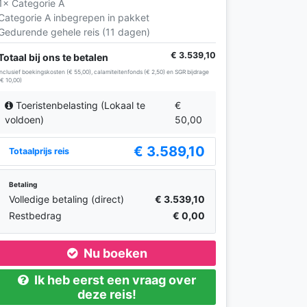
1× Categorie A
Categorie A inbegrepen in pakket
Gedurende gehele reis (11 dagen)
€ 3.539,10
Totaal bij ons te betalen
Inclusief boekingskosten (€ 55,00), calamiteitenfonds (€ 2,50) en SGR bijdrage
(€ 10,00)
Toeristenbelasting (Lokaal te
€
voldoen)
50,00
€ 3.589,10
Totaalprijs reis
Betaling
Volledige betaling (direct)
€ 3.539,10
Restbedrag
€ 0,00
Nu boeken
Ik heb eerst een vraag over
deze reis!