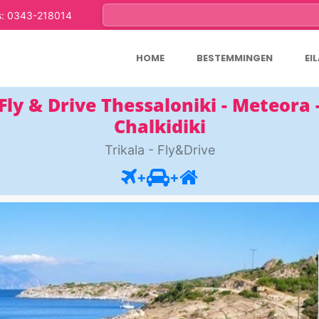
s: 0343-218014
HOME
BESTEMMINGEN
EI
Fly & Drive Thessaloniki - Meteora 
Chalkidiki
Trikala - Fly&Drive
+
+