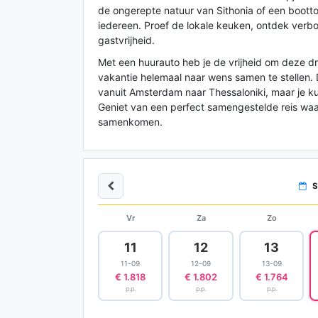
de ongerepte natuur van Sithonia of een boottoc
iedereen. Proef de lokale keuken, ontdek verb
gastvrijheid.
Met een huurauto heb je de vrijheid om deze d
vakantie helemaal naar wens samen te stellen
vanuit Amsterdam naar Thessaloniki, maar je ku
Geniet van een perfect samengestelde reis waa
samenkomen.
S
Vr
Za
Zo
11
12
13
11-09
12-09
13-09
€ 1.818
€ 1.802
€ 1.764
p.p.
p.p.
p.p.