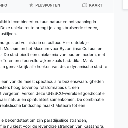
INFO
PLUSPUNTEN
KAART
alkidiki combineert cultuur, natuur en ontspanning in
 Deze unieke route brengt je langs bruisende steden,
stlijnen.
ndige stad vol historie en cultuur. Hier ontdek je
h Museum en het Museum voor Byzantijnse Cultuur, en
o. De stad biedt een unieke mix van oud en modern, met
e Toren en sfeervolle wijken zoals Ladadika. Maak
 om gemakkelijk alle hoeken van deze dynamische stad te
, een van de meest spectaculaire bezienswaardigheden
sters hoog bovenop rotsformaties uit, een
lt vergeten. Verken deze UNESCO-werelderfgoedlocatie
aar natuur en spiritualiteit samenkomen. De combinatie
realistische landschap maakt Meteora tot een
die bekendstaat om zijn paradijselijke stranden,
f je nu kiest voor de levendige stranden van Kassandra,