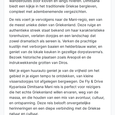
wandelroutes door kloven en langs rivieren. Dimitsana
biedt een kijkje in het traditionele Griekse bergleven,
compleet met adembenemende vergezichten.
De reis voert je vervolgens naar de Mani-regio, een van
de meest unieke delen van Griekenland. Deze ruige en
authentieke streek staat bekend om haar karakteristieke
torenhuizen, verlaten dorpjes en een landschap dat
zowel dramatisch als sereen is. Verken de prachtige
kustlijn met verborgen baaien en helderblauw water, en
geniet van de lokale keuken in gezellige dorpstaverna’s.
Bezoek historische plaatsen zoals Areopoli en de
indrukwekkende grotten van Diros.
Met je eigen huurauto geniet je van de vrijheid om het
gebied in je eigen tempo te ontdekken, van kleine
vissersdorpjes tot afgelegen bergwegen. De Fly & Drive
Kyparissia Dimitsana Mani reis is perfect voor reizigers
die het echte Griekenland willen ervaren, weg van de
massa, en die houden van een mix van avontuur, cultuur,
en ontspanning. Deze reis belooft onvergetelijke
herinneringen en een diepe verbinding met de Griekse
natuur en cultuur.