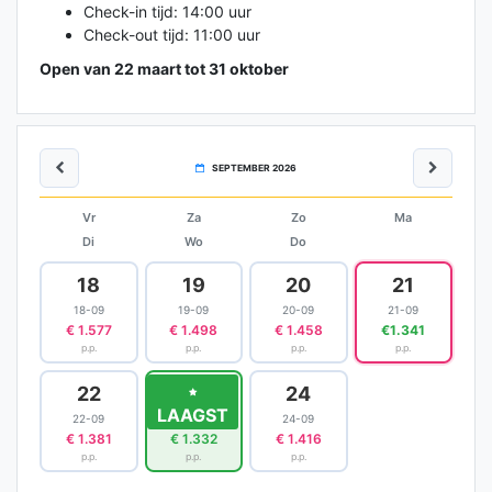
Check-in tijd: 14:00 uur
Check-out tijd: 11:00 uur
Open van 22 maart tot 31 oktober
SEPTEMBER 2026
Vr
Za
Zo
Ma
Di
Wo
Do
18
19
20
21
18-09
19-09
20-09
21-09
€ 1.577
€ 1.498
€ 1.458
€1.341
p.p.
p.p.
p.p.
p.p.
22
23
24
LAAGST
22-09
23-09
24-09
€ 1.381
€ 1.332
€ 1.416
p.p.
p.p.
p.p.