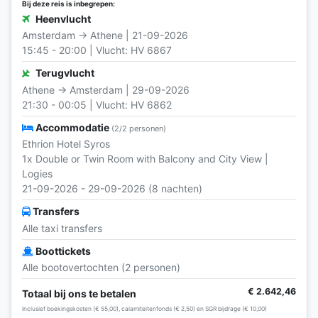
Bij deze reis is inbegrepen:
Heenvlucht
Amsterdam → Athene | 21-09-2026
15:45 - 20:00 | Vlucht: HV 6867
Terugvlucht
Athene → Amsterdam | 29-09-2026
21:30 - 00:05 | Vlucht: HV 6862
Accommodatie
(2/2 personen)
Ethrion Hotel Syros
1x Double or Twin Room with Balcony and City View |
Logies
21-09-2026 - 29-09-2026 (8 nachten)
Transfers
Alle taxi transfers
Boottickets
Alle bootovertochten (2 personen)
€ 2.642,46
Totaal bij ons te betalen
Inclusief boekingskosten (€ 55,00), calamiteitenfonds (€ 2,50) en SGR bijdrage (€ 10,00)