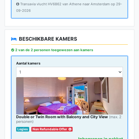
Transavia vlucht HV6862 van Athene naar Amsterdam op 29-
09-2026
BESCHIKBARE KAMERS
2 van de 2 personen toegewezen aan kamers
Aantal kamers
Double or Twin Room with Balcony and City View
(max. 2
personen)
Logies
Non Refundable Offer
Inbegrepen in pakket