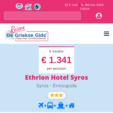
E-mail
|
Bel ons: 0343-
218014
9 DAGEN
€ 1.341
per persoon
Ethrion Hotel Syros
Syros - Ermoupolis
+
+
+