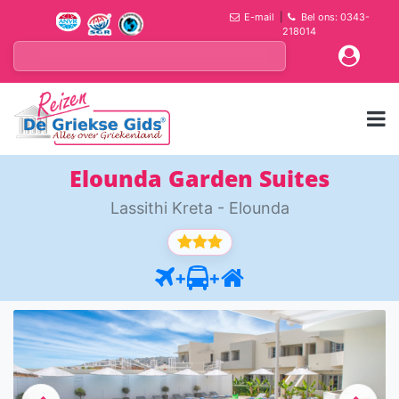
E-mail
|
Bel ons: 0343-
218014
Elounda Garden Suites
Lassithi Kreta - Elounda
+
+