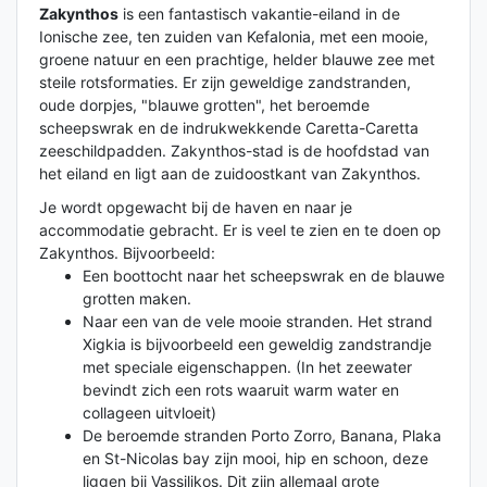
Zakynthos
is een fantastisch vakantie-eiland in de
Ionische zee, ten zuiden van Kefalonia, met een mooie,
groene natuur en een prachtige, helder blauwe zee met
steile rotsformaties. Er zijn geweldige zandstranden,
oude dorpjes, "blauwe grotten", het beroemde
scheepswrak en de indrukwekkende Caretta-Caretta
zeeschildpadden. Zakynthos-stad is de hoofdstad van
het eiland en ligt aan de zuidoostkant van Zakynthos.
Je wordt opgewacht bij de haven en naar je
accommodatie gebracht. Er is veel te zien en te doen op
Zakynthos. Bijvoorbeeld:
Een boottocht naar het scheepswrak en de blauwe
grotten maken.
Naar een van de vele mooie stranden. Het strand
Xigkia is bijvoorbeeld een geweldig zandstrandje
met speciale eigenschappen. (In het zeewater
bevindt zich een rots waaruit warm water en
collageen uitvloeit)
De beroemde stranden Porto Zorro, Banana, Plaka
en St-Nicolas bay zijn mooi, hip en schoon, deze
liggen bij Vassilikos. Dit zijn allemaal grote