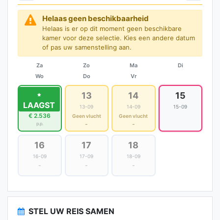
Helaas geen beschikbaarheid
Helaas is er op dit moment geen beschikbare
kamer voor deze selectie. Kies een andere datum
of pas uw samenstelling aan.
Za
Zo
Ma
Di
Wo
Do
Vr
12
13
14
15
LAAGST
12-09
13-09
14-09
15-09
€ 2.536
Geen vlucht
Geen vlucht
-
-
p.p.
16
17
18
16-09
17-09
18-09
-
-
-
STEL UW REIS SAMEN