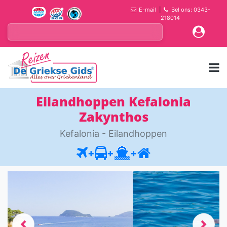
E-mail
|
Bel ons: 0343-
218014
Eilandhoppen Kefalonia
Zakynthos
Kefalonia - Eilandhoppen
+
+
+