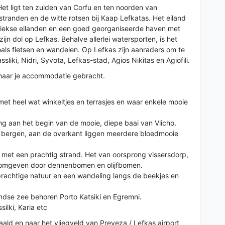
Het ligt ten zuiden van Corfu en ten noorden van
stranden en de witte rotsen bij Kaap Lefkatas. Het eiland
iekse eilanden en een goed georganiseerde haven met
 zijn dol op Lefkas. Behalve allerlei watersporten, is het
als fietsen en wandelen. Op Lefkas zijn aanraders om te
liki, Nidri, Syvota, Lefkas-stad, Agios Nikitas en Agiofili.
 naar je accommodatie gebracht.
met heel wat winkeltjes en terrasjes en waar enkele mooie
ing aan het begin van de mooie, diepe baai van Vlicho.
n bergen, aan de overkant liggen meerdere bloedmooie
e met een prachtig strand. Het van oorsprong vissersdorp,
r, omgeven door dennenbomen en olijfbomen.
n prachtige natuur en een wandeling langs de beekjes en
ndse zee behoren Porto Katsiki en Egremni.
ilki, Karia etc
ld en naar het vliegveld van Preveza / Lefkas airport