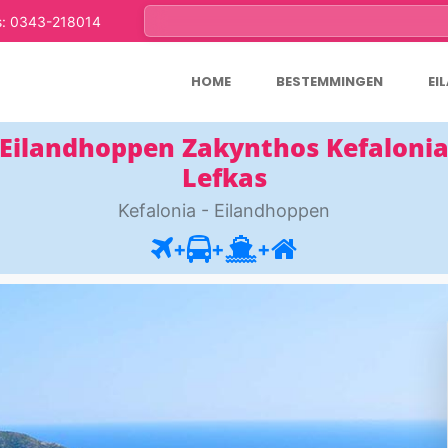
s: 0343-218014
HOME
BESTEMMINGEN
EI
Eilandhoppen Zakynthos Kefaloni
Lefkas
Kefalonia - Eilandhoppen
+
+
+