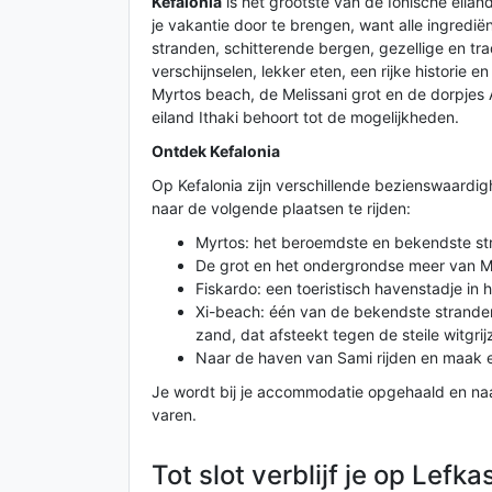
Kefalonia
is het grootste van de Ionische eiland
je vakantie door te brengen, want alle ingredië
stranden, schitterende bergen, gezellige en tra
verschijnselen, lekker eten, een rijke historie 
Myrtos beach, de Melissani grot en de dorpjes
eiland Ithaki behoort tot de mogelijkheden.
Ontdek Kefalonia
Op Kefalonia zijn verschillende bezienswaardig
naar de volgende plaatsen te rijden:
Myrtos: het beroemdste en bekendste str
De grot en het ondergrondse meer van Me
Fiskardo: een toeristisch havenstadje in 
Xi-beach: één van de bekendste stranden v
zand, dat afsteekt tegen de steile witgri
Naar de haven van Sami rijden en maak ee
Je wordt bij je accommodatie opgehaald en na
varen.
Tot slot verblijf je op Lefka