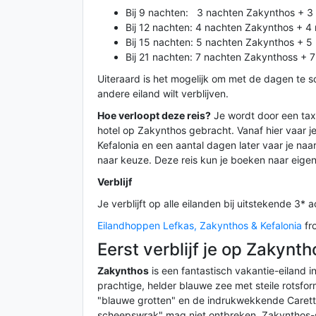
Bij 9 nachten: 3 nachten Zakynthos + 3 
Bij 12 nachten: 4 nachten Zakynthos + 4
Bij 15 nachten: 5 nachten Zakynthos + 5
Bij 21 nachten: 7 nachten Zakynthoss + 7
Uiteraard is het mogelijk om met de dagen te s
andere eiland wilt verblijven.
Hoe verloopt deze reis?
Je wordt door een taxi
hotel op Zakynthos gebracht. Vanaf hier vaar j
Kefalonia en een aantal dagen later vaar je naar
naar keuze. Deze reis kun je boeken naar eige
Verblijf
Je verblijft op alle eilanden bij uitstekende 3
Eilandhoppen Lefkas, Zakynthos & Kefalonia
fr
Eerst verblijf je op Zakynth
Zakynthos
is een fantastisch vakantie-eiland 
prachtige, helder blauwe zee met steile rotsfo
"blauwe grotten" en de indrukwekkende Caret
scheepswrak" mag niet ontbreken. Zakynthos-st