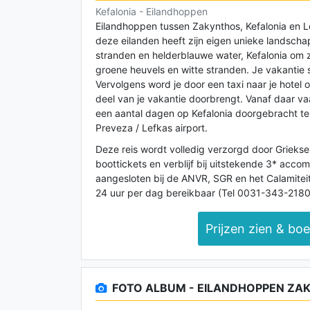
Kefalonia - Eilandhoppen
Eilandhoppen tussen Zakynthos, Kefalonia en Le
deze eilanden heeft zijn eigen unieke landscha
stranden en helderblauwe water, Kefalonia om 
groene heuvels en witte stranden. Je vakantie s
Vervolgens word je door een taxi naar je hotel
deel van je vakantie doorbrengt. Vanaf daar va
een aantal dagen op Kefalonia doorgebracht te 
Preveza / Lefkas airport.
Deze reis wordt volledig verzorgd door Griekse G
boottickets en verblijf bij uitstekende 3* accomm
aangesloten bij de ANVR, SGR en het Calamiteite
24 uur per dag bereikbaar (Tel 0031-343-218014
Prijzen zien & bo
FOTO ALBUM - EILANDHOPPEN ZA