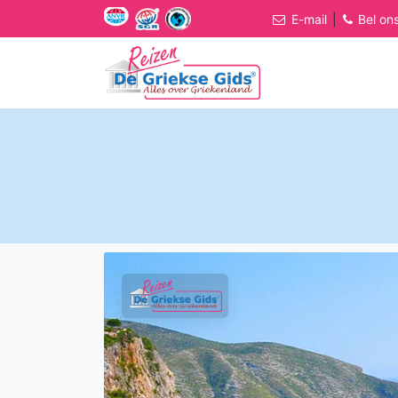
E-mail
|
Bel on