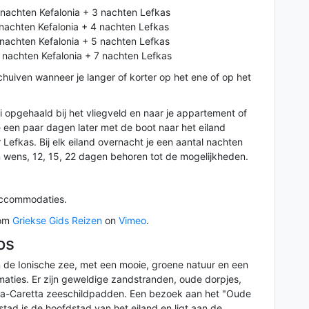
nachten Kefalonia + 3 nachten Lefkas
 nachten Kefalonia + 4 nachten Lefkas
 nachten Kefalonia + 5 nachten Lefkas
 nachten Kefalonia + 7 nachten Lefkas
chuiven wanneer je langer of korter op het ene of op het
 opgehaald bij het vliegveld en naar je appartement of
e een paar dagen later met de boot naar het eiland
 Lefkas. Bij elk eiland overnacht je een aantal nachten
n wens, 12, 15, 22 dagen behoren tot de mogelijkheden.
* accommodaties.
om
Griekse Gids Reizen
on
Vimeo
.
os
in de Ionische zee, met een mooie, groene natuur en een
rmaties. Er zijn geweldige zandstranden, oude dorpjes,
ta-Caretta zeeschildpadden. Een bezoek aan het "Oude
ad is de hoofdstad van het eiland en ligt aan de