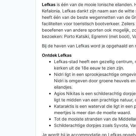
Lefkas
is één van de mooie Ionische eilanden. 
Kefalonia. Lefkas dankt zijn naam aan de witte 
heeft één van de beste wegennetten van de Gr
faciliteiten voor toeristisch bootverkeer. Zeilers
beoefenen van andere sporten ook mogelijk, zo
bezoeken: Porto Katsiki, Egremni (met boot), Vass
Bij de haven van Lefkas word je opgehaald en
Ontdek Lefkas
Lefkas-stad heeft een gezellig centrum, 
kerken uit de 18e eeuw te zien zijn.
Nidri ligt in een sprookjesachtige omgev
Nidri is omgeven door groene heuvels e
eilandjes.
Agios Nikitas is een schilderachtig dorpj
ligt te midden van een prachtige natuu
Kataraktis is een waterval die ligt in ee
meertjes is meer dan de moeite waard.
Tot de mooiste stranden van de Middella
Schilderachtige dorpjes zoals Syvota, Vass
Je wordt bij je accommodatie op Lefkas opgehaa