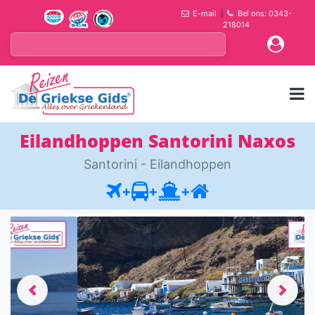
E-mail
|
Bel ons: 0343-
218014
Eilandhoppen Santorini Naxos
Santorini - Eilandhoppen
+
+
+
Previous
Next