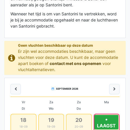
aanrader als je op Santorini bent.
Wanneer het tijd is om van Santorini te vertrekken, word
je bij je accommodatie opgehaald en naar de luchthaven
van Santorini gebracht.
Geen vluchten beschikbaar op deze datum
Er zijn wel accommodaties beschikbaar, maar geen
vluchten voor deze datum. U kunt de accommodatie
apart boeken of
contact met ons opnemen
voor
vluchtalternatieven.
SEPTEMBER 2026
Vr
Za
Zo
Ma
Di
Wo
Do
18
19
20
21
LAAGST
18-09
19-09
20-09
21-09