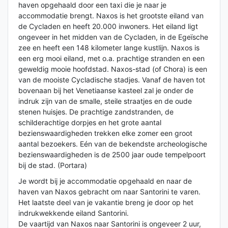
haven opgehaald door een taxi die je naar je
accommodatie brengt. Naxos is het grootste eiland van
de Cycladen en heeft 20.000 inwoners. Het eiland ligt
ongeveer in het midden van de Cycladen, in de Egeïsche
zee en heeft een 148 kilometer lange kustlijn. Naxos is
een erg mooi eiland, met o.a. prachtige stranden en een
geweldig mooie hoofdstad. Naxos-stad (of Chora) is een
van de mooiste Cycladische stadjes. Vanaf de haven tot
bovenaan bij het Venetiaanse kasteel zal je onder de
indruk zijn van de smalle, steile straatjes en de oude
stenen huisjes. De prachtige zandstranden, de
schilderachtige dorpjes en het grote aantal
bezienswaardigheden trekken elke zomer een groot
aantal bezoekers. Eén van de bekendste archeologische
bezienswaardigheden is de 2500 jaar oude tempelpoort
bij de stad. (Portara)
Je wordt bij je accommodatie opgehaald en naar de
haven van Naxos gebracht om naar Santorini te varen.
Het laatste deel van je vakantie breng je door op het
indrukwekkende eiland Santorini.
De vaartijd van Naxos naar Santorini is ongeveer 2 uur,