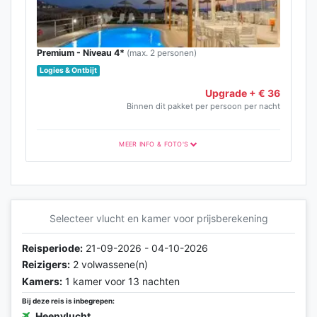
Premium - Niveau 4*
(max. 2 personen)
Logies & Ontbijt
Upgrade + € 36
Binnen dit pakket per persoon per nacht
MEER INFO & FOTO'S
Premium Categorie
Premium-categorie
Selecteer vlucht en kamer voor prijsberekening
Reisperiode:
21-09-2026 - 04-10-2026
Reizigers:
2 volwassene(n)
Kamers:
1 kamer voor 13 nachten
Bij deze reis is inbegrepen:
Heenvlucht