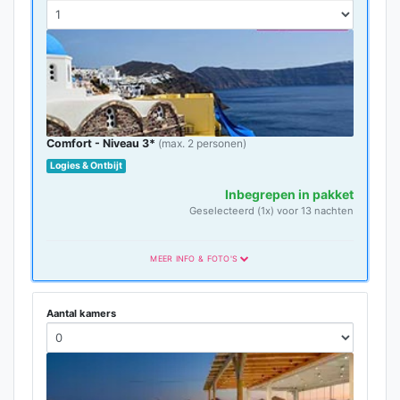
Comfort - Niveau 3*
(max. 2 personen)
Logies & Ontbijt
Inbegrepen in pakket
Geselecteerd (1x) voor 13 nachten
MEER INFO & FOTO'S
Comfort Categorie
Aantal kamers
Comfort-categorie