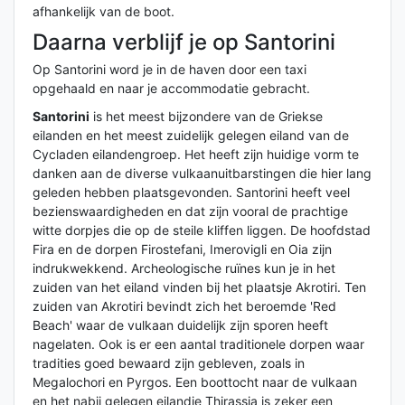
afhankelijk van de boot.
Daarna verblijf je op Santorini
Op Santorini word je in de haven door een taxi
opgehaald en naar je accommodatie gebracht.
Santorini
is het meest bijzondere van de Griekse
eilanden en het meest zuidelijk gelegen eiland van de
Cycladen eilandengroep. Het heeft zijn huidige vorm te
danken aan de diverse vulkaanuitbarstingen die hier lang
geleden hebben plaatsgevonden. Santorini heeft veel
bezienswaardigheden en dat zijn vooral de prachtige
witte dorpjes die op de steile kliffen liggen. De hoofdstad
Fira en de dorpen Firostefani, Imerovigli en Oia zijn
indrukwekkend. Archeologische ruïnes kun je in het
zuiden van het eiland vinden bij het plaatsje Akrotiri. Ten
zuiden van Akrotiri bevindt zich het beroemde 'Red
Beach' waar de vulkaan duidelijk zijn sporen heeft
nagelaten. Ook is er een aantal traditionele dorpen waar
tradities goed bewaard zijn gebleven, zoals in
Megalochori en Pyrgos. Een boottocht naar de vulkaan
en het nabij gelegen eilandje Thirassia is zeker een