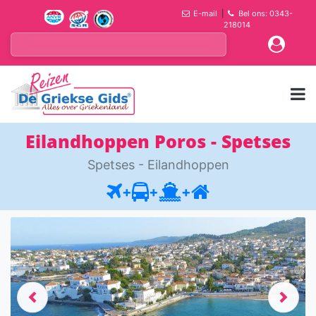
E-mail
|
Bel ons: 0343-
218014
Eilandhoppen Poros - Spetses
Spetses - Eilandhoppen
+
+
+
Previous
Next