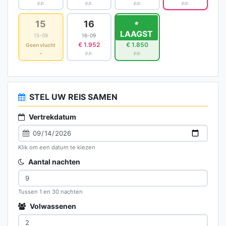
p.p.
p.p.
p.p.
p.p.
15
16
17
LAAGST
15-09
16-09
17-09
€ 1.952
€ 1.850
Geen vlucht
-
p.p.
p.p.
STEL UW REIS SAMEN
Vertrekdatum
Klik om een datum te kiezen
Aantal nachten
Tussen 1 en 30 nachten
Volwassenen