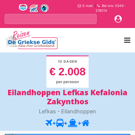
E-mail
|
Bel ons: 0343-
218014
10 DAGEN
€ 2.008
per persoon
Eilandhoppen Lefkas Kefalonia
Zakynthos
Lefkas - Eilandhoppen
+
+
+