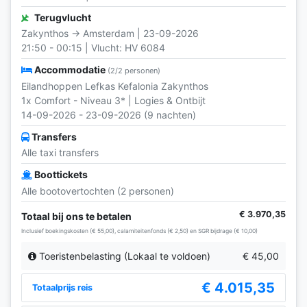
Terugvlucht
Zakynthos → Amsterdam | 23-09-2026
21:50 - 00:15 | Vlucht: HV 6084
Accommodatie
(2/2 personen)
Eilandhoppen Lefkas Kefalonia Zakynthos
1x Comfort - Niveau 3* | Logies & Ontbijt
14-09-2026 - 23-09-2026 (9 nachten)
Transfers
Alle taxi transfers
Boottickets
Alle bootovertochten (2 personen)
€ 3.970,35
Totaal bij ons te betalen
Inclusief boekingskosten (€ 55,00), calamiteitenfonds (€ 2,50) en SGR bijdrage (€ 10,00)
Toeristenbelasting (Lokaal te voldoen)
€ 45,00
€ 4.015,35
Totaalprijs reis