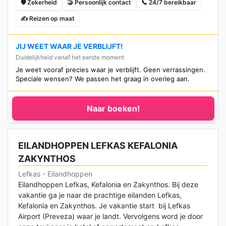
🛡️ Zekerheid
🤝 Persoonlijk contact
📞 24/7 bereikbaar
✍️ Reizen op maat
JIJ WEET WAAR JE VERBLIJFT!
Duidelijkheid vanaf het eerste moment
Je weet vooraf precies waar je verblijft. Geen verrassingen.
Speciale wensen? We passen het graag in overleg aan.
Naar boeken!
EILANDHOPPEN LEFKAS KEFALONIA
ZAKYNTHOS
Lefkas - Eilandhoppen
Eilandhoppen Lefkas, Kefalonia en Zakynthos. Bij deze
vakantie ga je naar de prachtige eilanden Lefkas,
Kefalonia en Zakynthos. Je vakantie start bij Lefkas
Airport (Preveza) waar je landt. Vervolgens word je door