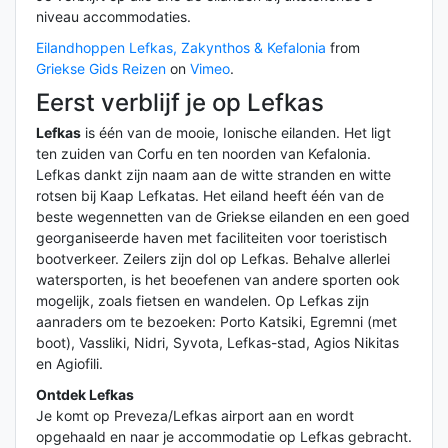
niveau accommodaties.
Eilandhoppen Lefkas, Zakynthos & Kefalonia
from
Griekse Gids Reizen
on
Vimeo
.
Eerst verblijf je op Lefkas
Lefkas
is één van de mooie, Ionische eilanden. Het ligt
ten zuiden van Corfu en ten noorden van Kefalonia.
Lefkas dankt zijn naam aan de witte stranden en witte
rotsen bij Kaap Lefkatas. Het eiland heeft één van de
beste wegennetten van de Griekse eilanden en een goed
georganiseerde haven met faciliteiten voor toeristisch
bootverkeer. Zeilers zijn dol op Lefkas. Behalve allerlei
watersporten, is het beoefenen van andere sporten ook
mogelijk, zoals fietsen en wandelen. Op Lefkas zijn
aanraders om te bezoeken: Porto Katsiki, Egremni (met
boot), Vassliki, Nidri, Syvota, Lefkas-stad, Agios Nikitas
en Agiofili.
Ontdek Lefkas
Je komt op Preveza/Lefkas airport aan en wordt
opgehaald en naar je accommodatie op Lefkas gebracht.