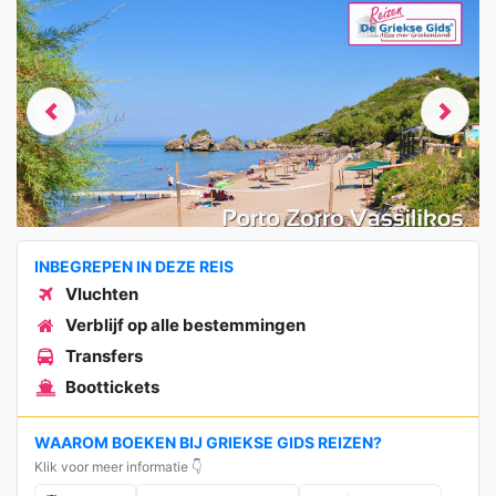
Previous
Next
INBEGREPEN IN DEZE REIS
Vluchten
Verblijf op alle bestemmingen
Transfers
Boottickets
WAAROM BOEKEN BIJ GRIEKSE GIDS REIZEN?
Klik voor meer informatie 👇