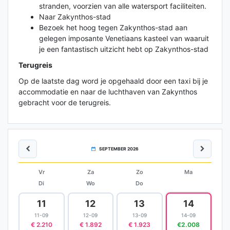
stranden, voorzien van alle watersport faciliteiten.
Naar Zakynthos-stad
Bezoek het hoog tegen Zakynthos-stad aan
gelegen imposante Venetiaans kasteel van waaruit
je een fantastisch uitzicht hebt op Zakynthos-stad
Terugreis
Op de laatste dag word je opgehaald door een taxi bij je
accommodatie en naar de luchthaven van Zakynthos
gebracht voor de terugreis.
SEPTEMBER 2026
Vr
Za
Zo
Ma
Di
Wo
Do
11
12
13
14
11-09
12-09
13-09
14-09
€ 2.210
€ 1.892
€ 1.923
€2.008