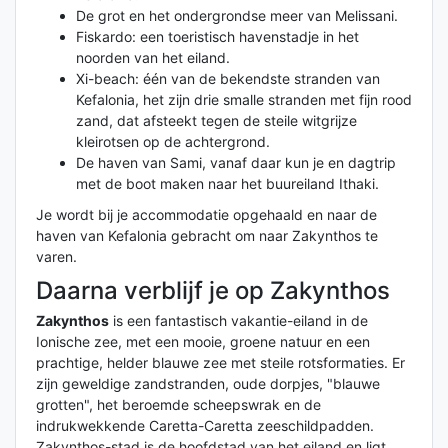
De grot en het ondergrondse meer van Melissani.
Fiskardo: een toeristisch havenstadje in het
noorden van het eiland.
Xi-beach: één van de bekendste stranden van
Kefalonia, het zijn drie smalle stranden met fijn rood
zand, dat afsteekt tegen de steile witgrijze
kleirotsen op de achtergrond.
De haven van Sami, vanaf daar kun je en dagtrip
met de boot maken naar het buureiland Ithaki.
Je wordt bij je accommodatie opgehaald en naar de
haven van Kefalonia gebracht om naar Zakynthos te
varen.
Daarna verblijf je op Zakynthos
Zakynthos
is een fantastisch vakantie-eiland in de
Ionische zee, met een mooie, groene natuur en een
prachtige, helder blauwe zee met steile rotsformaties. Er
zijn geweldige zandstranden, oude dorpjes, "blauwe
grotten", het beroemde scheepswrak en de
indrukwekkende Caretta-Caretta zeeschildpadden.
Zakynthos-stad is de hoofdstad van het eiland en ligt