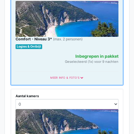
Comfort - Niveau 3*
(max. 2 personen)
Logies & Ontbijt
Inbegrepen in pakket
Geselecteerd (1x) voor 9 nachten
MEER INFO & FOTO'S
Comfort Categorie
Aantal kamers
Comfort-categorie