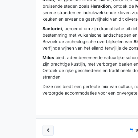
bruisende steden zoals
Heraklion
, ontdek de
M
serene stranden en indrukwekkende kloven zo
keuken en ervaar de gastvrijheid van dit divers
Santorini
, beroemd om zijn dramatische uitzic
bestemming met vulkanische landschappen en i
Bezoek de archeologische overblijfselen van
Ak
verfijnde wijnen van het eiland terwijl je de z
Milos
biedt adembenemende natuurlijke schoonh
zijn prachtige kustlijn, met verborgen baaien en
Ontdek de rijke geschiedenis en traditionele d
stranden.
Deze reis biedt een perfecte mix van cultuur, 
verzorgde accommodaties voor een onvergeteli
S