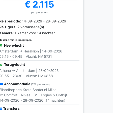
€ 2.115
per persoon
Reisperiode:
14-09-2026 - 28-09-2026
Reizigers:
2 volwassene(n)
Kamers:
1 kamer voor 14 nachten
Bij deze reis is inbegrepen:
Heenvlucht
Amsterdam → Heraklion | 14-09-2026
05:15 - 09:45 | Vlucht: HV 5721
Terugvlucht
Athene → Amsterdam | 28-09-2026
20:55 - 23:30 | Vlucht: HV 6868
Accommodatie
(2/2 personen)
Eilandhoppen Kreta Santorini Milos
1x Comfort - Niveau 3* | Logies & Ontbijt
14-09-2026 - 28-09-2026 (14 nachten)
Transfers