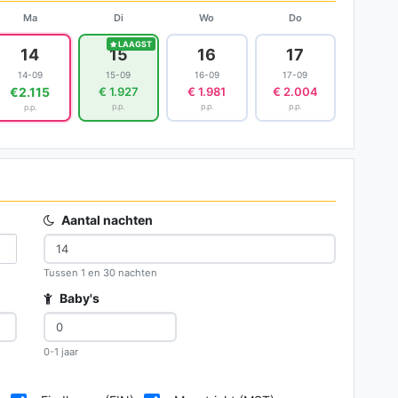
Ma
Di
Wo
Do
LAAGST
14
15
16
17
14-09
15-09
16-09
17-09
€2.115
€ 1.927
€ 1.981
€ 2.004
p.p.
p.p.
p.p.
p.p.
Aantal nachten
Tussen 1 en 30 nachten
Baby's
0-1 jaar