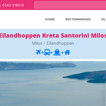
s: 0343-218014
HOME
BESTEMMINGEN
EI
Eilandhoppen Kreta Santorini Milo
Milos - Eilandhoppen
+
+
+