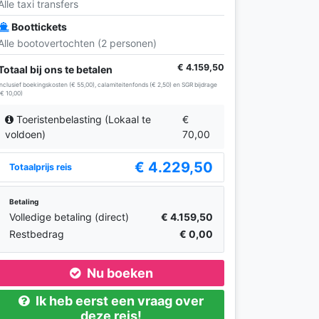
Alle taxi transfers
Boottickets
Alle bootovertochten (2 personen)
€ 4.159,50
Totaal bij ons te betalen
Inclusief boekingskosten (€ 55,00), calamiteitenfonds (€ 2,50) en SGR bijdrage
(€ 10,00)
Toeristenbelasting (Lokaal te
€
voldoen)
70,00
€ 4.229,50
Totaalprijs reis
Betaling
Volledige betaling (direct)
€ 4.159,50
Restbedrag
€ 0,00
Nu boeken
Ik heb eerst een vraag over
deze reis!