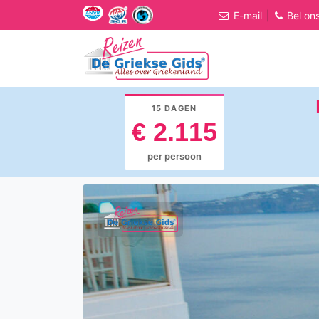
E-mail
|
Bel on
15 DAGEN
€ 2.115
per persoon