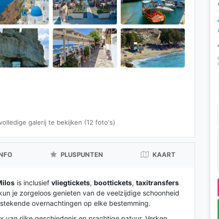
lledige galerij te bekijken (12 foto's)
INFO
PLUSPUNTEN
KAART
ilos
is inclusief
vliegtickets
,
boottickets
,
taxitransfers
kun je zorgeloos genieten van de veelzijdige schoonheid
itstekende overnachtingen op elke bestemming.
ix van rijke geschiedenis en prachtige natuur. Verken