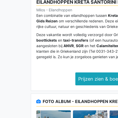
EILANDHOPPEN KRETA SANTORINI
Milos - Eilandhoppen
Een combinatie van eilandhoppen tussen
Kreta
Gids Reizen
om verschillende redenen. Deze ei
rijke cultuur, natuur en geschiedenis van Griek
Deze vakantie wordt volledig verzorgd door Gri
boottickets
en
taxi-transfers
(of een huurauto,
aangesloten bij
ANVR
,
SGR
en het
Calamiteit
klanten die in Griekenland zijn (Tel 0031-343-2
geregeld is. Zo kun je zorgeloos genieten van j
Prijzen zien & bo
FOTO ALBUM - EILANDHOPPEN KRE