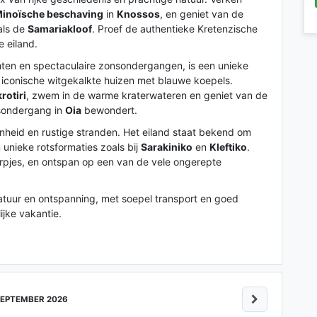
inoïsche beschaving
in
Knossos
, en geniet van de
als de
Samariakloof
. Proef de authentieke Kretenzische
e eiland.
hten en spectaculaire zonsondergangen, is een unieke
conische witgekalkte huizen met blauwe koepels.
rotiri
, zwem in de warme kraterwateren en geniet van de
onsondergang in
Oia
bewondert.
eid en rustige stranden. Het eiland staat bekend om
 unieke rotsformaties zoals bij
Sarakiniko
en
Kleftiko
.
orpjes, en ontspan op een van de vele ongerepte
natuur en ontspanning, met soepel transport en goed
jke vakantie.
EPTEMBER 2026