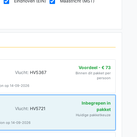
)
Eindhoven (EIN)
Maastricht (MST)
Voordeel - € 73
Vlucht:
HV5367
Binnen dit pakket per
persoon
ion op 14-09-2026
Inbegrepen in
Vlucht:
HV5721
pakket
Huidige pakketkeuze
lion op 14-09-2026