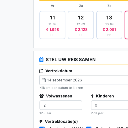
Vr
Za
Zo
11
12
13
11-09
12-09
13-09
€ 1.958
€ 2.128
€ 2.051
p.p.
p.p.
p.p.
STEL UW REIS SAMEN
Vertrekdatum
Klik om een datum te kiezen
Volwassenen
Kinderen
12+ jaar
2-11 jaar
Vertreklocatie(s)