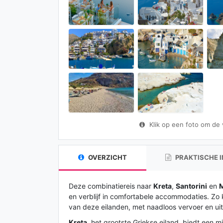
Klik op een foto om de vo
OVERZICHT
PRAKTISCHE 
Deze combinatiereis naar
Kreta
,
Santorini
en
M
en verblijf in comfortabele accommodaties. Zo 
van deze eilanden, met naadloos vervoer en u
Kreta
, het grootste Griekse eiland, biedt een m