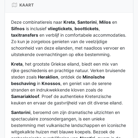
KAART
Deze combinatiereis naar
Kreta
,
Santorini
,
Milos
en
Sifnos
is inclusief
vliegtickets
,
boottickets
,
taxitransfers
en verblijf in comfortabele accommodaties.
Zo kun je zorgeloos genieten van de veelzijdige
schoonheid van deze eilanden, met naadloos vervoer en
uitstekende overnachtingen op elke bestemming.
Kreta
, het grootste Griekse eiland, biedt een mix van
rijke geschiedenis en prachtige natuur. Verken bruisende
steden zoals
Heraklion
, ontdek de
Minoïsche
beschaving
in
Knossos
, en geniet van de serene
stranden en indrukwekkende kloven zoals de
Samariakloof
. Proef de authentieke Kretenzische
keuken en ervaar de gastvrijheid van dit diverse eiland.
Santorini
, beroemd om zijn dramatische uitzichten en
spectaculaire zonsondergangen, is een unieke
bestemming met vulkanische landschappen en iconische
witgekalkte huizen met blauwe koepels. Bezoek de