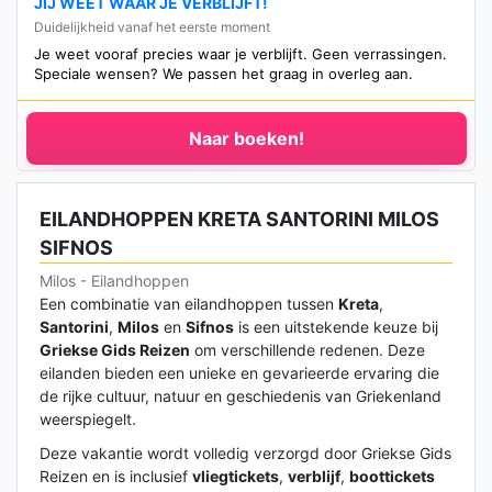
JIJ WEET WAAR JE VERBLIJFT!
Duidelijkheid vanaf het eerste moment
Je weet vooraf precies waar je verblijft. Geen verrassingen.
Speciale wensen? We passen het graag in overleg aan.
Naar boeken!
EILANDHOPPEN KRETA SANTORINI MILOS
SIFNOS
Milos - Eilandhoppen
Een combinatie van eilandhoppen tussen
Kreta
,
Santorini
,
Milos
en
Sifnos
is een uitstekende keuze bij
Griekse Gids Reizen
om verschillende redenen. Deze
eilanden bieden een unieke en gevarieerde ervaring die
de rijke cultuur, natuur en geschiedenis van Griekenland
weerspiegelt.
Deze vakantie wordt volledig verzorgd door Griekse Gids
Reizen en is inclusief
vliegtickets
,
verblijf
,
boottickets