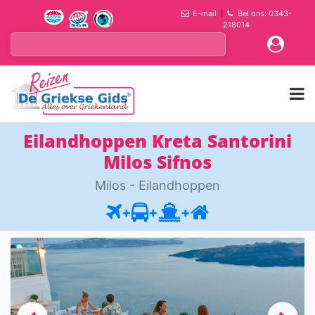
E-mail
|
Bel ons: 0343-
218014
Eilandhoppen Kreta Santorini
Milos Sifnos
Milos - Eilandhoppen
+
+
+