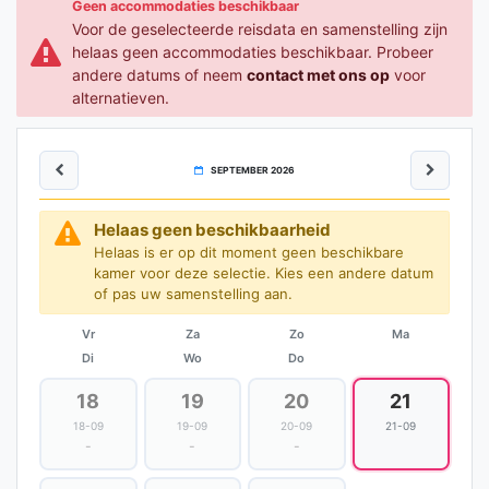
Geen accommodaties beschikbaar
Voor de geselecteerde reisdata en samenstelling zijn
helaas geen accommodaties beschikbaar. Probeer
andere datums of neem
contact met ons op
voor
alternatieven.
SEPTEMBER 2026
Helaas geen beschikbaarheid
Helaas is er op dit moment geen beschikbare
kamer voor deze selectie. Kies een andere datum
of pas uw samenstelling aan.
Vr
Za
Zo
Ma
Di
Wo
Do
18
19
20
21
18-09
19-09
20-09
21-09
-
-
-