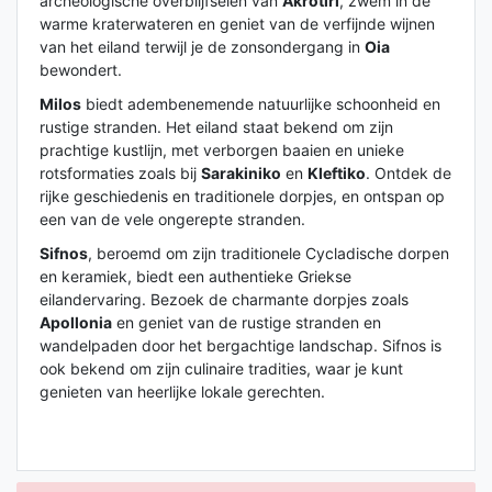
archeologische overblijfselen van
Akrotiri
, zwem in de
warme kraterwateren en geniet van de verfijnde wijnen
van het eiland terwijl je de zonsondergang in
Oia
bewondert.
Milos
biedt adembenemende natuurlijke schoonheid en
rustige stranden. Het eiland staat bekend om zijn
prachtige kustlijn, met verborgen baaien en unieke
rotsformaties zoals bij
Sarakiniko
en
Kleftiko
. Ontdek de
rijke geschiedenis en traditionele dorpjes, en ontspan op
een van de vele ongerepte stranden.
Sifnos
, beroemd om zijn traditionele Cycladische dorpen
en keramiek, biedt een authentieke Griekse
eilandervaring. Bezoek de charmante dorpjes zoals
Apollonia
en geniet van de rustige stranden en
wandelpaden door het bergachtige landschap. Sifnos is
ook bekend om zijn culinaire tradities, waar je kunt
genieten van heerlijke lokale gerechten.