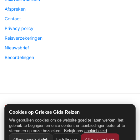
Afspreken
Contact
Privacy policy
Reisverzekeringen
Nieuwsbrief
Beoordelingen
Griekse Gids Reizen
| ©2026 Alle rechten voorbehouden
Cookies op Griekse Gids Reizen
We gebruiken cookies om de website goed te laten werken, het
gebruik te begrijpen en onze content en aanbiedingen beter af te
stemmen op onze bezoekers. Bekijk ons
cookiebeleid
.
SGR Nummer: 3749 - ANVR Nummer: 5524
Alleen noodzakelijk
Instellingen
Alles accepteren