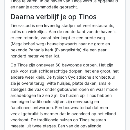
Tinos te varen. In de haven van Tinos word je opgehaald
en naar je accommodatie gebracht.
Daarna verblijf je op Tinos
Tinos-stad is een levendig stadje met veel restaurants,
cafés en winkeltjes. Aan de rechterkant van de haven is
er een rotonde, vanaf hier loopt er een brede weg
(Megalochari weg) heuvelopwaarts naar de grote en
bekende Panagia kerk (Evangelistria) die een paar
honderd meter verder ligt.
Op Tinos zijn ongeveer 60 bewoonde dorpen. Het zijn
stuk voor stuk schilderachtige dorpen, het ene groot, het
andere weer klein. De typisch Cycladische architectuur
zie je overal terug, witte huisjes, platte daken, smalle
steegjes die vaak onder gebouwen lopen en waar mooie
arcadebogen te zien zijn. De huizen op Tinos hebben
een eigen traditionele stijl en zijn eenvoudig en
functioneel ontworpen. Een bouwmateriaal dat men
veelal gebruikt is marmer dat in overvloed op het eiland
voorkomt. De traditionele huizen op Tinos bestaan
meestal uit twee etages. Een van de opvallende