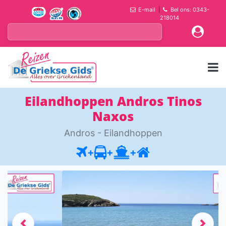
E-mail
|
Bel ons: 0343-
218014
Eilandhoppen Andros Tinos
Naxos
Andros - Eilandhoppen
+
+
+