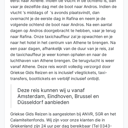
eerst naar Athene. Indien de vlucht in de ochtend is, dan
vaar je dezelfde dag met de boot naar Andros. Indien de
vlucht 's middags of 's avonds plaatsvindt, dan
overnacht je de eerste dag in Rafina en neem je de
volgende ochtend de boot naar Andros. Na een aantal
dagen op Andros doorgebracht te hebben, vaar je terug
naar Rafina. Onze taxichauffeur zal je opwachten en je
naar het hotel in het centrum van Athene te brengen. Na
een paar dagen, afhankelijk van de duur van je reis, zal
de taxichauffeur je weer komen ophalen en naar de
luchthaven van Athene brengen. De terugvlucht is weer
vanaf Athene. Deze reis wordt volledig verzorgd door
Griekse Gids Reizen en is inclusief vliegtickets, taxi-
transfers, boottickets en verblijf inclusief ontbijt.
Deze reis kunnen wij u vanaf
Amsterdam, Eindhoven, Brussel en
Düsseldorf aanbieden
Griekse Gids Reizen is aangesloten bij ANVR, SGR en het
Calamiteitenfonds. Wij zijn voor onze klanten die in
Griekenland zijn 24 uur per dag bereikbaar (Tel 0343-