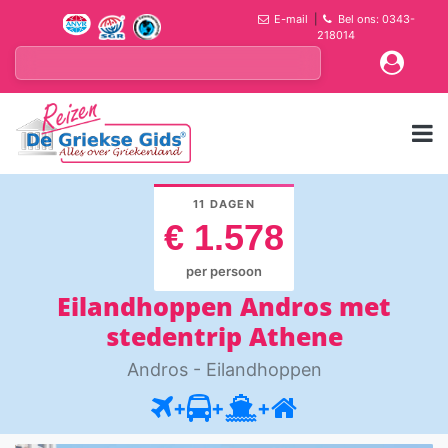
E-mail
|
Bel ons: 0343-
218014
11 DAGEN
€ 1.578
per persoon
Eilandhoppen Andros met
stedentrip Athene
Andros - Eilandhoppen
+
+
+