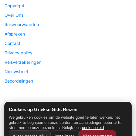
Copyright
Over Ons
Reisvoorwaarden
Afspreken
Contact
Privacy policy
Reisverzekeringen
Nieuwsbrief
Beoordelingen
Cookies op Griekse Gids Reizen
We gebruiken cookies om de website goed te laten werken, het
gebruik te begrijpen en onze content en aanbiedingen beter af te
stemmen op onze bezoekers. Bekijk ons
cookiebeleid
.
Griekse Gids Reizen
| ©2026 Alle rechten voorbehouden