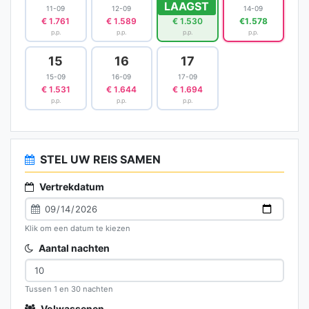
LAAGST
11-09
12-09
13-09
14-09
€ 1.761
€ 1.589
€ 1.530
€1.578
p.p.
p.p.
p.p.
p.p.
15
16
17
15-09
16-09
17-09
€ 1.531
€ 1.644
€ 1.694
p.p.
p.p.
p.p.
STEL UW REIS SAMEN
Vertrekdatum
Klik om een datum te kiezen
Aantal nachten
Tussen 1 en 30 nachten
Volwassenen