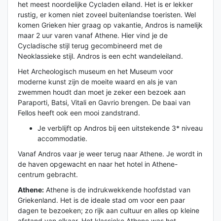
het meest noordelijke Cycladen eiland. Het is er lekker
rustig, er komen niet zoveel buitenlandse toeristen. Wel
komen Grieken hier graag op vakantie, Andros is namelijk
maar 2 uur varen vanaf Athene. Hier vind je de
Cycladische stijl terug gecombineerd met de
Neoklassieke stijl. Andros is een echt wandeleiland.
Het Archeologisch museum en het Museum voor
moderne kunst zijn de moeite waard en als je van
zwemmen houdt dan moet je zeker een bezoek aan
Paraporti, Batsi, Vitali en Gavrio brengen. De baai van
Fellos heeft ook een mooi zandstrand.
Je verblijft op Andros bij een uitstekende 3* niveau
accommodatie.
Vanaf Andros vaar je weer terug naar Athene. Je wordt in
de haven opgewacht en naar het hotel in Athene-
centrum gebracht.
Athene:
Athene is de indrukwekkende hoofdstad van
Griekenland. Het is de ideale stad om voor een paar
dagen te bezoeken; zo rijk aan cultuur en alles op kleine
afstand van elkaar. Het klassieke Athene was het