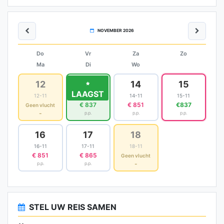
NOVEMBER 2026
Do
Vr
Za
Zo
Ma
Di
Wo
12
13
14
15
LAAGST
12-11
13-11
14-11
15-11
€ 837
€ 851
€837
Geen vlucht
-
p.p.
p.p.
p.p.
16
17
18
16-11
17-11
18-11
€ 851
€ 865
Geen vlucht
-
p.p.
p.p.
STEL UW REIS SAMEN