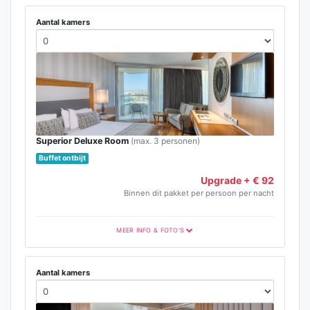
Aantal kamers
Superior Deluxe Room
(max. 3 personen)
Buffet ontbijt
Upgrade + € 92
Binnen dit pakket per persoon per nacht
MEER INFO & FOTO'S
Aantal kamers