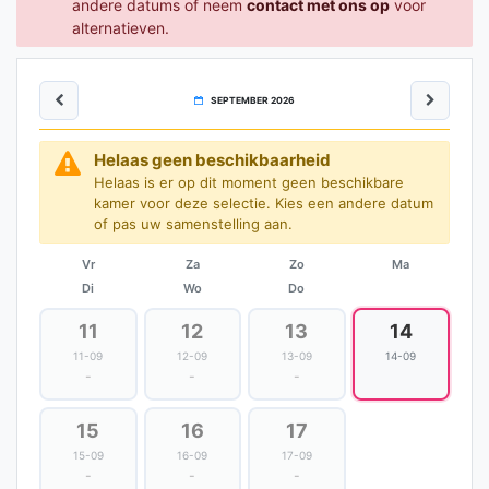
andere datums of neem
contact met ons op
voor
alternatieven.
SEPTEMBER 2026
Helaas geen beschikbaarheid
Helaas is er op dit moment geen beschikbare
kamer voor deze selectie. Kies een andere datum
of pas uw samenstelling aan.
Vr
Za
Zo
Ma
Di
Wo
Do
11
12
13
14
11-09
12-09
13-09
14-09
-
-
-
15
16
17
15-09
16-09
17-09
-
-
-