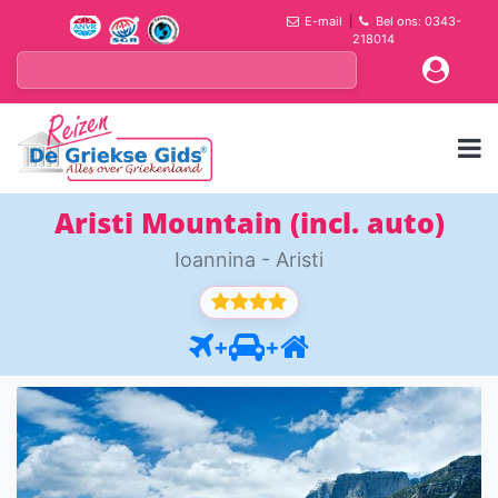
E-mail
|
Bel ons: 0343-
218014
Aristi Mountain (incl. auto)
Ioannina - Aristi
+
+