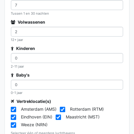
Tussen 1 en 30 nachten
Volwassenen
12+ jaar
Kinderen
2-11 jaar
Baby's
0-1 jaar
Vertreklocatie(s)
Amsterdam (AMS)
Rotterdam (RTM)
Eindhoven (EIN)
Maastricht (MST)
Weeze (NRN)
Selecteer één of meerdere luchthavens