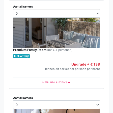
Premium Categorie
Aantal kamers
Premium-categorie
Premium Family Room
(max. 4 personen)
Incl. ontbijt
Upgrade + € 138
Binnen dit pakket per persoon per nacht
MEER INFO & FOTO'S
Premium Categorie
Aantal kamers
Premium-categorie