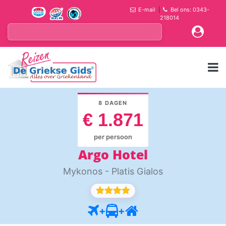
E-mail
|
Bel ons: 0343-
218014
8 DAGEN
€ 1.871
per persoon
Argo Hotel
Mykonos - Platis Gialos
+
+