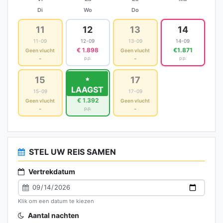
Di
Wo
Do
11
12
13
14
11-09
12-09
13-09
14-09
€ 1.898
€1.871
Geen vlucht
Geen vlucht
-
-
p.p.
p.p.
15
16
17
LAAGST
15-09
16-09
17-09
€ 1.392
Geen vlucht
Geen vlucht
-
-
p.p.
STEL UW REIS SAMEN
Vertrekdatum
Klik om een datum te kiezen
Aantal nachten