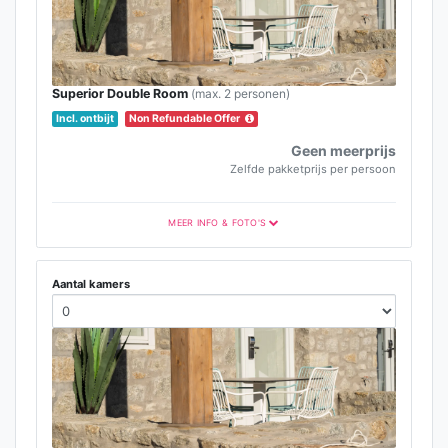
Superior Double Room
(max. 2 personen)
Incl. ontbijt
Non Refundable Offer
Geen meerprijs
Zelfde pakketprijs per persoon
MEER INFO & FOTO'S
Aantal kamers