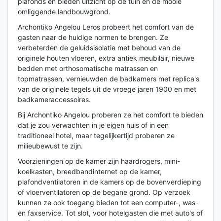
plafonds en bieden uitzicht op de tuin en de mooie
omliggende landbouwgrond.
Archontiko Angelou Leros probeert het comfort van de
gasten naar de huidige normen te brengen. Ze
verbeterden de geluidsisolatie met behoud van de
originele houten vloeren, extra antiek meubilair, nieuwe
bedden met orthosomatische matrassen en
topmatrassen, vernieuwden de badkamers met replica's
van de originele tegels uit de vroege jaren 1900 en met
badkameraccessoires.
Bij Archontiko Angelou proberen ze het comfort te bieden
dat je zou verwachten in je eigen huis of in een
traditioneel hotel, maar tegelijkertijd proberen ze
milieubewust te zijn.
Voorzieningen op de kamer zijn haardrogers, mini-
koelkasten, breedbandinternet op de kamer,
plafondventilatoren in de kamers op de bovenverdieping
of vloerventilatoren op de begane grond. Op verzoek
kunnen ze ook toegang bieden tot een computer-, was-
en faxservice. Tot slot, voor hotelgasten die met auto's of