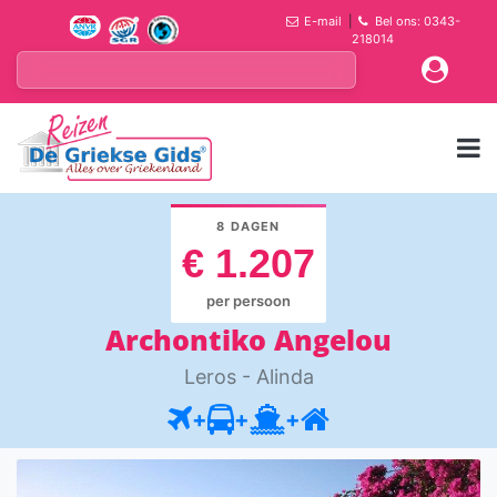
E-mail
|
Bel ons: 0343-
218014
8 DAGEN
€ 1.207
per persoon
Archontiko Angelou
Leros - Alinda
+
+
+