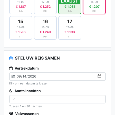
LAAGST
11-09
12-09
13-09
14-09
€ 1.187
€ 1.252
€ 1.081
€1.207
p.p.
p.p.
p.p.
p.p.
15
16
17
15-09
16-09
17-09
€ 1.202
€ 1.240
€ 1.193
p.p.
p.p.
p.p.
STEL UW REIS SAMEN
Vertrekdatum
Klik om een datum te kiezen
Aantal nachten
Tussen 1 en 30 nachten
Volwassenen