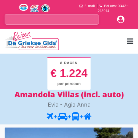
E-mail
|
Bel ons: 0343-
218014
8 DAGEN
€ 1.224
per persoon
Amandola Villas (incl. auto)
Evia - Agia Anna
+
+
+