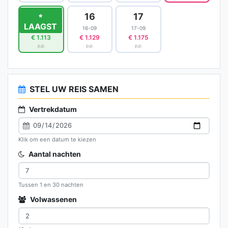
15
16
17
LAAGST
15-09
16-09
17-09
€ 1.113
€ 1.129
€ 1.175
p.p.
p.p.
p.p.
STEL UW REIS SAMEN
Vertrekdatum
Klik om een datum te kiezen
Aantal nachten
Tussen 1 en 30 nachten
Volwassenen