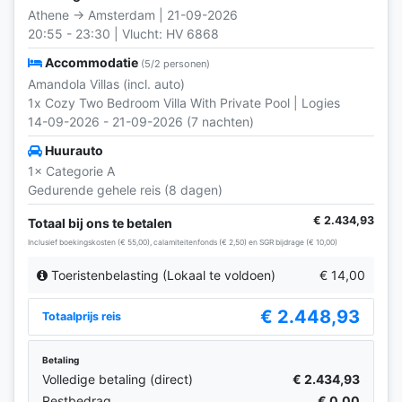
Athene → Amsterdam | 21-09-2026
20:55 - 23:30 | Vlucht: HV 6868
Accommodatie
(5/2 personen)
Amandola Villas (incl. auto)
1x Cozy Two Bedroom Villa With Private Pool | Logies
14-09-2026 - 21-09-2026 (7 nachten)
Huurauto
1× Categorie A
Gedurende gehele reis (8 dagen)
€ 2.434,93
Totaal bij ons te betalen
Inclusief boekingskosten (€ 55,00), calamiteitenfonds (€ 2,50) en SGR bijdrage (€ 10,00)
Toeristenbelasting (Lokaal te voldoen)
€ 14,00
€ 2.448,93
Totaalprijs reis
Betaling
Volledige betaling (direct)
€ 2.434,93
Restbedrag
€ 0,00