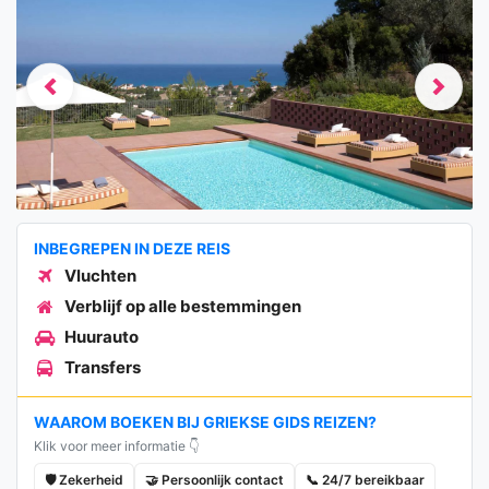
Previous
Next
INBEGREPEN IN DEZE REIS
Vluchten
Verblijf op alle bestemmingen
Huurauto
Transfers
WAAROM BOEKEN BIJ GRIEKSE GIDS REIZEN?
Klik voor meer informatie 👇
🛡️ Zekerheid
🤝 Persoonlijk contact
📞 24/7 bereikbaar