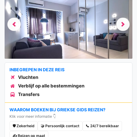
Previous
Next
INBEGREPEN IN DEZE REIS
Vluchten
Verblijf op alle bestemmingen
Transfers
WAAROM BOEKEN BIJ GRIEKSE GIDS REIZEN?
Klik voor meer informatie 👇
🛡️ Zekerheid
🤝 Persoonlijk contact
📞 24/7 bereikbaar
✍️ Reizen op maat