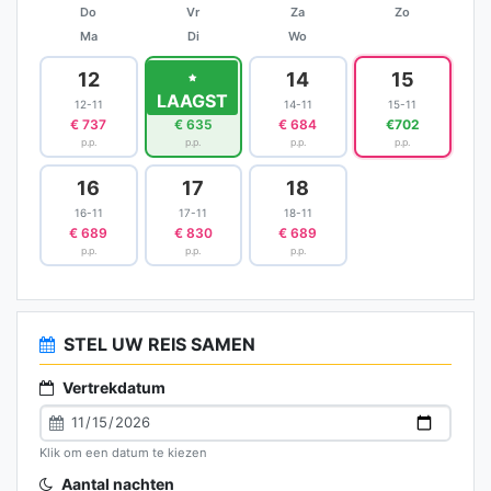
Do
Vr
Za
Zo
Ma
Di
Wo
12
13
14
15
LAAGST
12-11
13-11
14-11
15-11
€ 737
€ 635
€ 684
€702
p.p.
p.p.
p.p.
p.p.
16
17
18
16-11
17-11
18-11
€ 689
€ 830
€ 689
p.p.
p.p.
p.p.
STEL UW REIS SAMEN
Vertrekdatum
Klik om een datum te kiezen
Aantal nachten