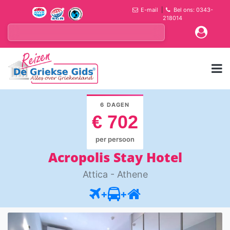
E-mail
|
Bel ons: 0343-
218014
6 DAGEN
€ 702
per persoon
Acropolis Stay Hotel
Attica - Athene
+
+