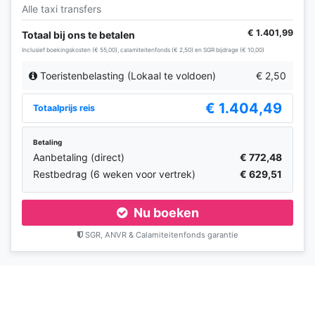
Alle taxi transfers
€ 1.401,99
Totaal bij ons te betalen
Inclusief boekingskosten (€ 55,00), calamiteitenfonds (€ 2,50) en SGR bijdrage (€ 10,00)
Toeristenbelasting (Lokaal te voldoen)
€ 2,50
€ 1.404,49
Totaalprijs reis
Betaling
Aanbetaling (direct)
€ 772,48
Restbedrag (6 weken voor vertrek)
€ 629,51
Nu boeken
SGR, ANVR & Calamiteitenfonds garantie