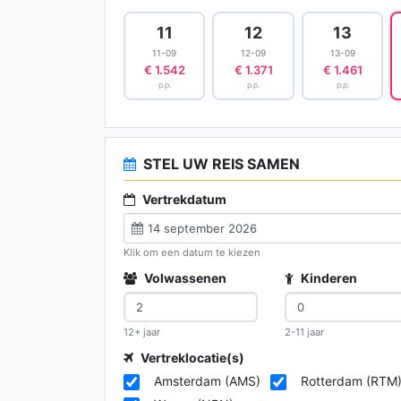
11
12
13
11-09
12-09
13-09
€ 1.542
€ 1.371
€ 1.461
p.p.
p.p.
p.p.
STEL UW REIS SAMEN
Vertrekdatum
Klik om een datum te kiezen
Volwassenen
Kinderen
12+ jaar
2-11 jaar
Vertreklocatie(s)
Amsterdam (AMS)
Rotterdam (RTM