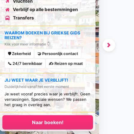
Vluchten
Verblijf op alle bestemmingen
Transfers
WAAROM BOEKEN BIJ GRIEKSE GIDS
REIZEN?
Klik voor meer informatie 👇
Next
🛡️ Zekerheid
🤝 Persoonlijk contact
📞 24/7 bereikbaar
✍️ Reizen op maat
JIJ WEET WAAR JE VERBLIJFT!
Duidelijkheid vanaf het eerste moment
Je weet vooraf precies waar je verblijft. Geen
verrassingen. Speciale wensen? We passen
het graag in overleg aan.
Naar boeken!