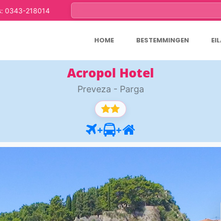
s: 0343-218014
HOME
BESTEMMINGEN
EI
Acropol Hotel
Preveza - Parga
+
+