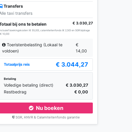
Transfers
Alle taxi transfers
€ 3.030,27
Totaal bij ons te betalen
Inclusief boekingskosten (€ 55,00), calamiteitenfonds (€ 2,50) en SGR bijdrage
(€ 10,00)
Toeristenbelasting (Lokaal te
€
voldoen)
14,00
€ 3.044,27
Totaalprijs reis
Betaling
Volledige betaling (direct)
€ 3.030,27
Restbedrag
€ 0,00
Nu boeken
SGR, ANVR & Calamiteitenfonds garantie