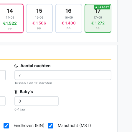
LAAGST
14
15
16
17
14-09
15-09
16-09
17-09
€1.522
€ 1.506
€ 1.400
€ 1.272
p.p.
p.p.
p.p.
p.p.
Aantal nachten
Tussen 1 en 30 nachten
Baby's
0-1 jaar
)
Eindhoven (EIN)
Maastricht (MST)