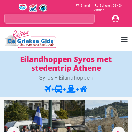
E-mail
|
Bel ons: 0343-
218014
Eilandhoppen Syros met
stedentrip Athene
Syros - Eilandhoppen
+
+
+