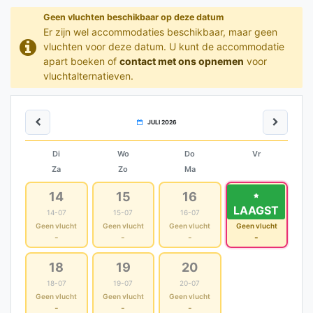
Geen vluchten beschikbaar op deze datum
Er zijn wel accommodaties beschikbaar, maar geen
vluchten voor deze datum. U kunt de accommodatie
apart boeken of
contact met ons opnemen
voor
vluchtalternatieven.
JULI 2026
Di
Wo
Do
Vr
Za
Zo
Ma
14
15
16
17
LAAGST
14-07
15-07
16-07
17-07
Geen vlucht
Geen vlucht
Geen vlucht
Geen vlucht
-
-
-
-
18
19
20
18-07
19-07
20-07
Geen vlucht
Geen vlucht
Geen vlucht
-
-
-