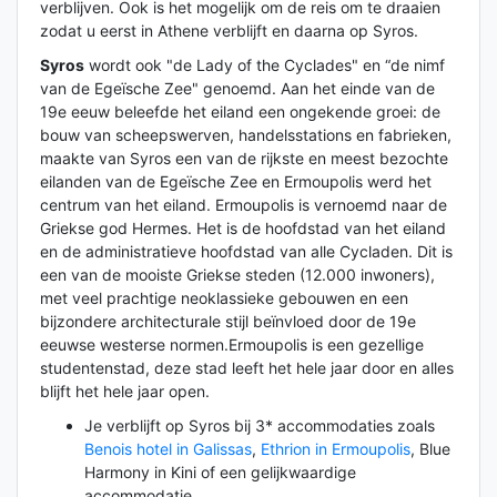
verblijven. Ook is het mogelijk om de reis om te draaien
zodat u eerst in Athene verblijft en daarna op Syros.
Syros
wordt ook "de Lady of the Cyclades" en “de nimf
van de Egeïsche Zee" genoemd. Aan het einde van de
19e eeuw beleefde het eiland een ongekende groei: de
bouw van scheepswerven, handelsstations en fabrieken,
maakte van Syros een van de rijkste en meest bezochte
eilanden van de Egeïsche Zee en Ermoupolis werd het
centrum van het eiland. Ermoupolis is vernoemd naar de
Griekse god Hermes. Het is de hoofdstad van het eiland
en de administratieve hoofdstad van alle Cycladen. Dit is
een van de mooiste Griekse steden (12.000 inwoners),
met veel prachtige neoklassieke gebouwen en een
bijzondere architecturale stijl beïnvloed door de 19e
eeuwse westerse normen.Ermoupolis is een gezellige
studentenstad, deze stad leeft het hele jaar door en alles
blijft het hele jaar open.
Je verblijft op Syros bij 3* accommodaties zoals
Benois hotel in Galissas
,
Ethrion in Ermoupolis
, Blue
Harmony in Kini of een gelijkwaardige
accommodatie.